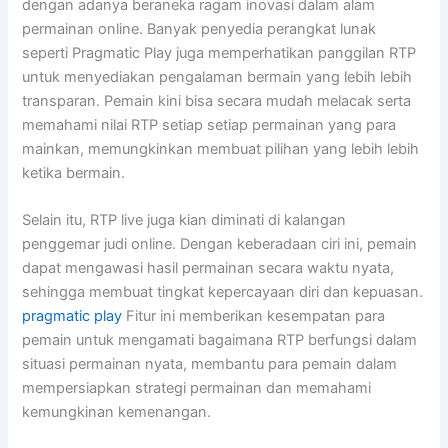
dengan adanya beraneka ragam inovasi dalam alam
permainan online. Banyak penyedia perangkat lunak
seperti Pragmatic Play juga memperhatikan panggilan RTP
untuk menyediakan pengalaman bermain yang lebih lebih
transparan. Pemain kini bisa secara mudah melacak serta
memahami nilai RTP setiap setiap permainan yang para
mainkan, memungkinkan membuat pilihan yang lebih lebih
ketika bermain.
Selain itu, RTP live juga kian diminati di kalangan
penggemar judi online. Dengan keberadaan ciri ini, pemain
dapat mengawasi hasil permainan secara waktu nyata,
sehingga membuat tingkat kepercayaan diri dan kepuasan.
pragmatic play
Fitur ini memberikan kesempatan para
pemain untuk mengamati bagaimana RTP berfungsi dalam
situasi permainan nyata, membantu para pemain dalam
mempersiapkan strategi permainan dan memahami
kemungkinan kemenangan.