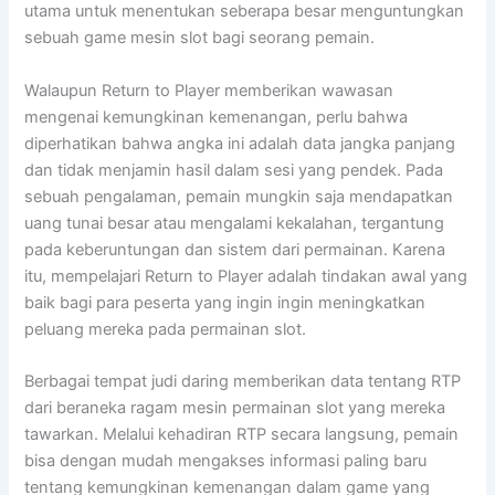
utama untuk menentukan seberapa besar menguntungkan
sebuah game mesin slot bagi seorang pemain.
Walaupun Return to Player memberikan wawasan
mengenai kemungkinan kemenangan, perlu bahwa
diperhatikan bahwa angka ini adalah data jangka panjang
dan tidak menjamin hasil dalam sesi yang pendek. Pada
sebuah pengalaman, pemain mungkin saja mendapatkan
uang tunai besar atau mengalami kekalahan, tergantung
pada keberuntungan dan sistem dari permainan. Karena
itu, mempelajari Return to Player adalah tindakan awal yang
baik bagi para peserta yang ingin ingin meningkatkan
peluang mereka pada permainan slot.
Berbagai tempat judi daring memberikan data tentang RTP
dari beraneka ragam mesin permainan slot yang mereka
tawarkan. Melalui kehadiran RTP secara langsung, pemain
bisa dengan mudah mengakses informasi paling baru
tentang kemungkinan kemenangan dalam game yang