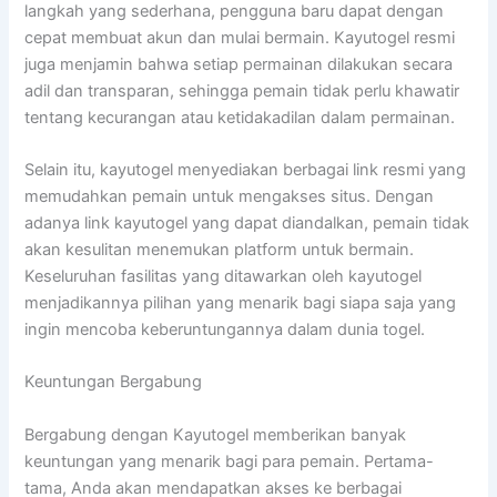
langkah yang sederhana, pengguna baru dapat dengan
cepat membuat akun dan mulai bermain. Kayutogel resmi
juga menjamin bahwa setiap permainan dilakukan secara
adil dan transparan, sehingga pemain tidak perlu khawatir
tentang kecurangan atau ketidakadilan dalam permainan.
Selain itu, kayutogel menyediakan berbagai link resmi yang
memudahkan pemain untuk mengakses situs. Dengan
adanya link kayutogel yang dapat diandalkan, pemain tidak
akan kesulitan menemukan platform untuk bermain.
Keseluruhan fasilitas yang ditawarkan oleh kayutogel
menjadikannya pilihan yang menarik bagi siapa saja yang
ingin mencoba keberuntungannya dalam dunia togel.
Keuntungan Bergabung
Bergabung dengan Kayutogel memberikan banyak
keuntungan yang menarik bagi para pemain. Pertama-
tama, Anda akan mendapatkan akses ke berbagai