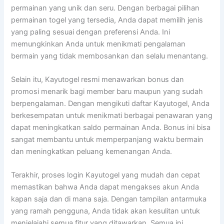
permainan yang unik dan seru. Dengan berbagai pilihan
permainan togel yang tersedia, Anda dapat memilih jenis
yang paling sesuai dengan preferensi Anda. Ini
memungkinkan Anda untuk menikmati pengalaman
bermain yang tidak membosankan dan selalu menantang.
Selain itu, Kayutogel resmi menawarkan bonus dan
promosi menarik bagi member baru maupun yang sudah
berpengalaman. Dengan mengikuti daftar Kayutogel, Anda
berkesempatan untuk menikmati berbagai penawaran yang
dapat meningkatkan saldo permainan Anda. Bonus ini bisa
sangat membantu untuk memperpanjang waktu bermain
dan meningkatkan peluang kemenangan Anda.
Terakhir, proses login Kayutogel yang mudah dan cepat
memastikan bahwa Anda dapat mengakses akun Anda
kapan saja dan di mana saja. Dengan tampilan antarmuka
yang ramah pengguna, Anda tidak akan kesulitan untuk
menjelajahi semua fitur yang ditawarkan. Semua ini