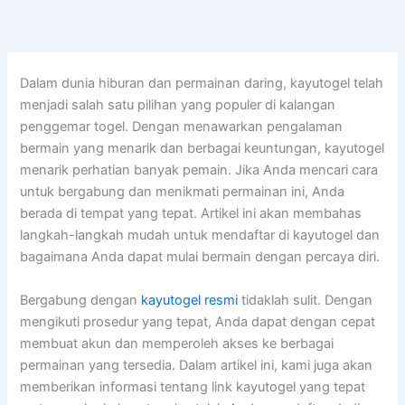
Skip
to
content
Dalam dunia hiburan dan permainan daring, kayutogel telah
menjadi salah satu pilihan yang populer di kalangan
penggemar togel. Dengan menawarkan pengalaman
bermain yang menarik dan berbagai keuntungan, kayutogel
menarik perhatian banyak pemain. Jika Anda mencari cara
untuk bergabung dan menikmati permainan ini, Anda
berada di tempat yang tepat. Artikel ini akan membahas
langkah-langkah mudah untuk mendaftar di kayutogel dan
bagaimana Anda dapat mulai bermain dengan percaya diri.
Bergabung dengan
kayutogel resmi
tidaklah sulit. Dengan
mengikuti prosedur yang tepat, Anda dapat dengan cepat
membuat akun dan memperoleh akses ke berbagai
permainan yang tersedia. Dalam artikel ini, kami juga akan
memberikan informasi tentang link kayutogel yang tepat