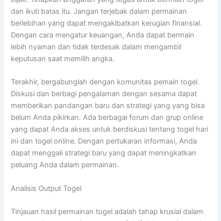
dan ikuti batas itu. Jangan terjebak dalam permainan
berlebihan yang dapat mengakibatkan kerugian finansial.
Dengan cara mengatur keuangan, Anda dapat bermain
lebih nyaman dan tidak terdesak dalam mengambil
keputusan saat memilih angka.
Terakhir, bergabunglah dengan komunitas pemain togel.
Diskusi dan berbagi pengalaman dengan sesama dapat
memberikan pandangan baru dan strategi yang yang bisa
belum Anda pikirkan. Ada berbagai forum dan grup online
yang dapat Anda akses untuk berdiskusi tentang togel hari
ini dan togel online. Dengan pertukaran informasi, Anda
dapat menggali strategi baru yang dapat meningkatkan
peluang Anda dalam permainan.
Analisis Output Togel
Tinjauan hasil permainan togel adalah tahap krusial dalam