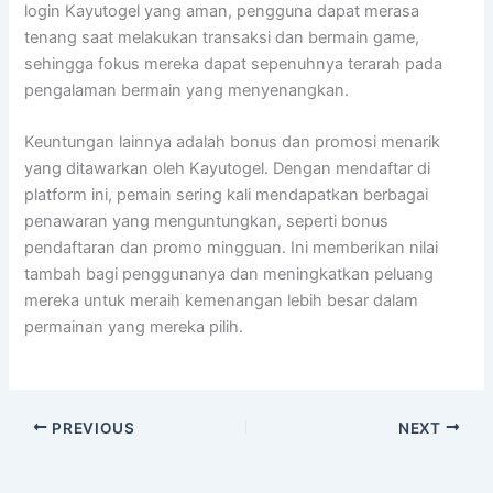
login Kayutogel yang aman, pengguna dapat merasa
tenang saat melakukan transaksi dan bermain game,
sehingga fokus mereka dapat sepenuhnya terarah pada
pengalaman bermain yang menyenangkan.
Keuntungan lainnya adalah bonus dan promosi menarik
yang ditawarkan oleh Kayutogel. Dengan mendaftar di
platform ini, pemain sering kali mendapatkan berbagai
penawaran yang menguntungkan, seperti bonus
pendaftaran dan promo mingguan. Ini memberikan nilai
tambah bagi penggunanya dan meningkatkan peluang
mereka untuk meraih kemenangan lebih besar dalam
permainan yang mereka pilih.
PREVIOUS
NEXT