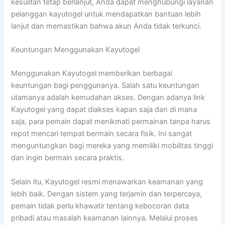
kesulitan tetap berlanjut, Anda dapat menghubungi layanan
pelanggan kayutogel untuk mendapatkan bantuan lebih
lanjut dan memastikan bahwa akun Anda tidak terkunci.
Keuntungan Menggunakan Kayutogel
Menggunakan Kayutogel memberikan berbagai
keuntungan bagi penggunanya. Salah satu keuntungan
utamanya adalah kemudahan akses. Dengan adanya link
Kayutogel yang dapat diakses kapan saja dan di mana
saja, para pemain dapat menikmati permainan tanpa harus
repot mencari tempat bermain secara fisik. Ini sangat
menguntungkan bagi mereka yang memiliki mobilitas tinggi
dan ingin bermain secara praktis.
Selain itu, Kayutogel resmi menawarkan keamanan yang
lebih baik. Dengan sistem yang terjamin dan terpercaya,
pemain tidak perlu khawatir tentang kebocoran data
pribadi atau masalah keamanan lainnya. Melalui proses