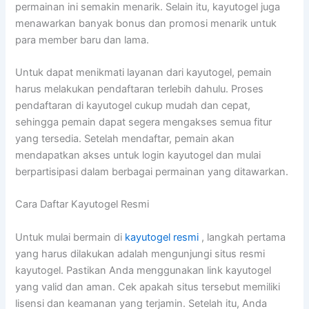
permainan ini semakin menarik. Selain itu, kayutogel juga
menawarkan banyak bonus dan promosi menarik untuk
para member baru dan lama.
Untuk dapat menikmati layanan dari kayutogel, pemain
harus melakukan pendaftaran terlebih dahulu. Proses
pendaftaran di kayutogel cukup mudah dan cepat,
sehingga pemain dapat segera mengakses semua fitur
yang tersedia. Setelah mendaftar, pemain akan
mendapatkan akses untuk login kayutogel dan mulai
berpartisipasi dalam berbagai permainan yang ditawarkan.
Cara Daftar Kayutogel Resmi
Untuk mulai bermain di
kayutogel resmi
, langkah pertama
yang harus dilakukan adalah mengunjungi situs resmi
kayutogel. Pastikan Anda menggunakan link kayutogel
yang valid dan aman. Cek apakah situs tersebut memiliki
lisensi dan keamanan yang terjamin. Setelah itu, Anda