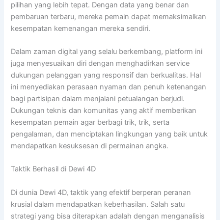
pilihan yang lebih tepat. Dengan data yang benar dan
pembaruan terbaru, mereka pemain dapat memaksimalkan
kesempatan kemenangan mereka sendiri.
Dalam zaman digital yang selalu berkembang, platform ini
juga menyesuaikan diri dengan menghadirkan service
dukungan pelanggan yang responsif dan berkualitas. Hal
ini menyediakan perasaan nyaman dan penuh ketenangan
bagi partisipan dalam menjalani petualangan berjudi.
Dukungan teknis dan komunitas yang aktif memberikan
kesempatan pemain agar berbagi trik, trik, serta
pengalaman, dan menciptakan lingkungan yang baik untuk
mendapatkan kesuksesan di permainan angka.
Taktik Berhasil di Dewi 4D
Di dunia Dewi 4D, taktik yang efektif berperan peranan
krusial dalam mendapatkan keberhasilan. Salah satu
strategi yang bisa diterapkan adalah dengan menganalisis