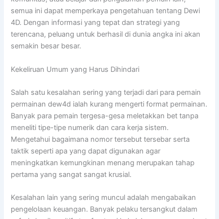
semua ini dapat memperkaya pengetahuan tentang Dewi
4D. Dengan informasi yang tepat dan strategi yang
terencana, peluang untuk berhasil di dunia angka ini akan
semakin besar besar.
Kekeliruan Umum yang Harus Dihindari
Salah satu kesalahan sering yang terjadi dari para pemain
permainan dew4d ialah kurang mengerti format permainan.
Banyak para pemain tergesa-gesa meletakkan bet tanpa
meneliti tipe-tipe numerik dan cara kerja sistem.
Mengetahui bagaimana nomor tersebut tersebar serta
taktik seperti apa yang dapat digunakan agar
meningkatkan kemungkinan menang merupakan tahap
pertama yang sangat sangat krusial.
Kesalahan lain yang sering muncul adalah mengabaikan
pengelolaan keuangan. Banyak pelaku tersangkut dalam