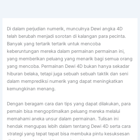
Skip
to
content
Di dalam perjudian numerik, munculnya Dewi angka 4D
telah berubah menjadi sorotan di kalangan para pecinta.
Banyak yang tertarik tertarik untuk mencoba
keberuntungan mereka dalam permainan permainan ini,
yang memberikan peluang yang menarik bagi semua orang
yang mencoba. Permainan Dewi 4D bukan hanya sekadar
hiburan belaka, tetapi juga sebuah sebuah taktik dan seni
dalam memprediksi numerik yang dapat meningkatkan
kemungkinan menang.
Dengan beragam cara dan tips yang dapat dilakukan, para
pemain bisa mengoptimalkan peluang mereka melalui
memahami aneka unsur dalam permainan. Tulisan ini
hendak mengupas lebih dalam tentang Dewi 4D serta cara
strategi yang tepat tepat bisa membuka pintu kesuksesan