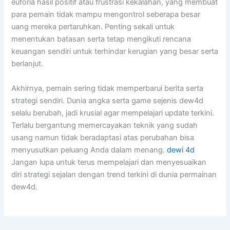
euforia hasil positif atau frustrasi kekalahan, yang membuat
para pemain tidak mampu mengontrol seberapa besar
uang mereka pertaruhkan. Penting sekali untuk
menentukan batasan serta tetap mengikuti rencana
keuangan sendiri untuk terhindar kerugian yang besar serta
berlanjut.
Akhirnya, pemain sering tidak memperbarui berita serta
strategi sendiri. Dunia angka serta game sejenis dew4d
selalu berubah, jadi krusial agar mempelajari update terkini.
Terlalu bergantung memercayakan teknik yang sudah
usang namun tidak beradaptasi atas perubahan bisa
menyusutkan peluang Anda dalam menang.
dewi 4d
Jangan lupa untuk terus mempelajari dan menyesuaikan
diri strategi sejalan dengan trend terkini di dunia permainan
dew4d.