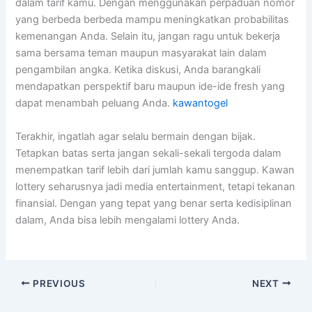
dalam tarif kamu. Dengan menggunakan perpaduan nomor
yang berbeda berbeda mampu meningkatkan probabilitas
kemenangan Anda. Selain itu, jangan ragu untuk bekerja
sama bersama teman maupun masyarakat lain dalam
pengambilan angka. Ketika diskusi, Anda barangkali
mendapatkan perspektif baru maupun ide-ide fresh yang
dapat menambah peluang Anda.
kawantogel
Terakhir, ingatlah agar selalu bermain dengan bijak.
Tetapkan batas serta jangan sekali-sekali tergoda dalam
menempatkan tarif lebih dari jumlah kamu sanggup. Kawan
lottery seharusnya jadi media entertainment, tetapi tekanan
finansial. Dengan yang tepat yang benar serta kedisiplinan
dalam, Anda bisa lebih mengalami lottery Anda.
PREVIOUS
NEXT