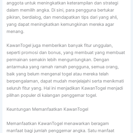
anggota untuk meningkatkan keterampilan dan strategi
dalam memilih angka. Di sini, para pengguna bertukar
pikiran, berdialog, dan mendapatkan tips dari yang ahli,
yang dapat meningkatkan kemungkinan mereka agar
menang.
KawanTogel juga memberikan banyak fitur unggulan,
seperti promosi dan bonus, yang membuat yang membuat
permainan semakin lebih menguntungkan. Dengan
antarmuka yang ramah ramah pengguna, semua orang,
baik yang belum mengenal togel atau mereka telah
berpengalaman, dapat mudah menjelajahi serta menikmati
seluruh fitur yang. Hal ini menjadikan KawanTogel menjadi
pilihan populer di kalangan penggemar togel.
Keuntungan Memanfaatkan KawanTogel
Memanfaatkan KawanTogel menawarkan beragam
manfaat bagi jumlah penggemar angka. Satu manfaat