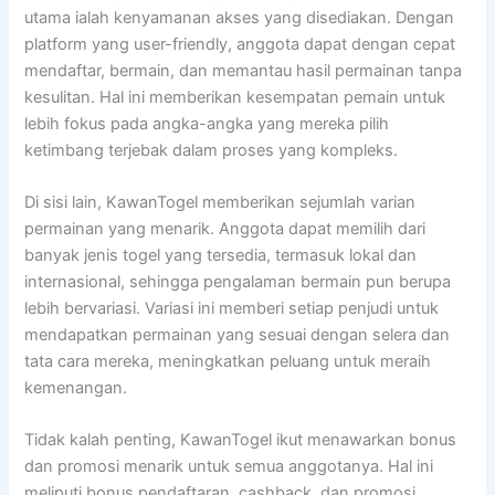
utama ialah kenyamanan akses yang disediakan. Dengan
platform yang user-friendly, anggota dapat dengan cepat
mendaftar, bermain, dan memantau hasil permainan tanpa
kesulitan. Hal ini memberikan kesempatan pemain untuk
lebih fokus pada angka-angka yang mereka pilih
ketimbang terjebak dalam proses yang kompleks.
Di sisi lain, KawanTogel memberikan sejumlah varian
permainan yang menarik. Anggota dapat memilih dari
banyak jenis togel yang tersedia, termasuk lokal dan
internasional, sehingga pengalaman bermain pun berupa
lebih bervariasi. Variasi ini memberi setiap penjudi untuk
mendapatkan permainan yang sesuai dengan selera dan
tata cara mereka, meningkatkan peluang untuk meraih
kemenangan.
Tidak kalah penting, KawanTogel ikut menawarkan bonus
dan promosi menarik untuk semua anggotanya. Hal ini
meliputi bonus pendaftaran, cashback, dan promosi