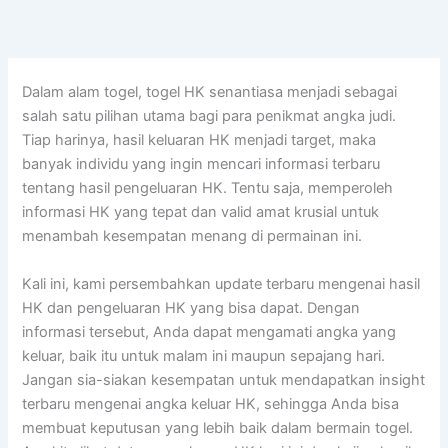
Skip
to
content
Dalam alam togel, togel HK senantiasa menjadi sebagai
salah satu pilihan utama bagi para penikmat angka judi.
Tiap harinya, hasil keluaran HK menjadi target, maka
banyak individu yang ingin mencari informasi terbaru
tentang hasil pengeluaran HK. Tentu saja, memperoleh
informasi HK yang tepat dan valid amat krusial untuk
menambah kesempatan menang di permainan ini.
Kali ini, kami persembahkan update terbaru mengenai hasil
HK dan pengeluaran HK yang bisa dapat. Dengan
informasi tersebut, Anda dapat mengamati angka yang
keluar, baik itu untuk malam ini maupun sepajang hari.
Jangan sia-siakan kesempatan untuk mendapatkan insight
terbaru mengenai angka keluar HK, sehingga Anda bisa
membuat keputusan yang lebih baik dalam bermain togel.