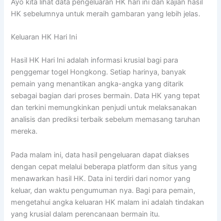
Ayo kita lihat data pengeluaran HK hari ini dan kajian hasil
HK sebelumnya untuk meraih gambaran yang lebih jelas.
Keluaran HK Hari Ini
Hasil HK Hari Ini adalah informasi krusial bagi para
penggemar togel Hongkong. Setiap harinya, banyak
pemain yang menantikan angka-angka yang ditarik
sebagai bagian dari proses bermain. Data HK yang tepat
dan terkini memungkinkan penjudi untuk melaksanakan
analisis dan prediksi terbaik sebelum memasang taruhan
mereka.
Pada malam ini, data hasil pengeluaran dapat diakses
dengan cepat melalui beberapa platform dan situs yang
menawarkan hasil HK. Data ini terdiri dari nomor yang
keluar, dan waktu pengumuman nya. Bagi para pemain,
mengetahui angka keluaran HK malam ini adalah tindakan
yang krusial dalam perencanaan bermain itu.