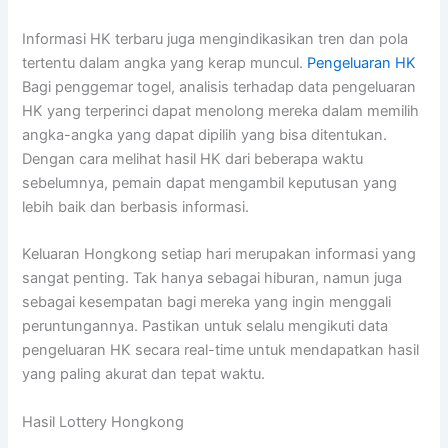
Informasi HK terbaru juga mengindikasikan tren dan pola
tertentu dalam angka yang kerap muncul.
Pengeluaran HK
Bagi penggemar togel, analisis terhadap data pengeluaran
HK yang terperinci dapat menolong mereka dalam memilih
angka-angka yang dapat dipilih yang bisa ditentukan.
Dengan cara melihat hasil HK dari beberapa waktu
sebelumnya, pemain dapat mengambil keputusan yang
lebih baik dan berbasis informasi.
Keluaran Hongkong setiap hari merupakan informasi yang
sangat penting. Tak hanya sebagai hiburan, namun juga
sebagai kesempatan bagi mereka yang ingin menggali
peruntungannya. Pastikan untuk selalu mengikuti data
pengeluaran HK secara real-time untuk mendapatkan hasil
yang paling akurat dan tepat waktu.
Hasil Lottery Hongkong