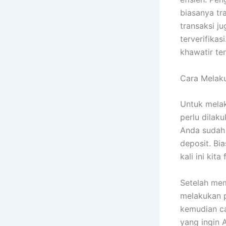
biasanya tr
transaksi j
terverifika
khawatir te
Cara Melak
Untuk mela
perlu dilak
Anda sudah 
deposit. Bi
kali ini kit
Setelah mem
melakukan p
kemudian ca
yang ingin 