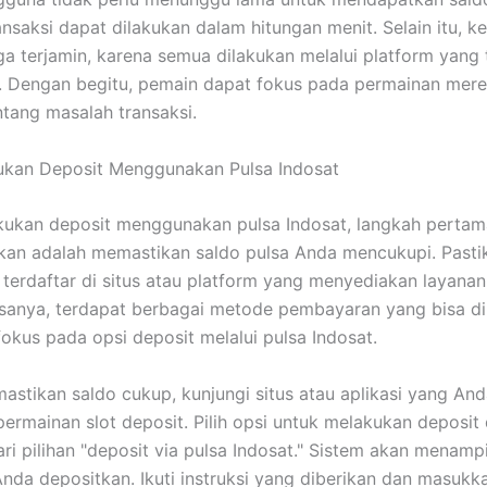
ansaksi dapat dilakukan dalam hitungan menit. Selain itu, 
uga terjamin, karena semua dilakukan melalui platform yang 
si. Dengan begitu, pemain dapat fokus pada permainan mer
ntang masalah transaksi.
ukan Deposit Menggunakan Pulsa Indosat
kukan deposit menggunakan pulsa Indosat, langkah perta
ukan adalah memastikan saldo pulsa Anda mencukupi. Pasti
terdaftar di situs atau platform yang menyediakan layanan
asanya, terdapat berbagai metode pembayaran yang bisa di
a fokus pada opsi deposit melalui pulsa Indosat.
astikan saldo cukup, kunjungi situs atau aplikasi yang Anda
ermainan slot deposit. Pilih opsi untuk melakukan deposit
ri pilihan "deposit via pulsa Indosat." Sistem akan menamp
Anda depositkan. Ikuti instruksi yang diberikan dan masuk