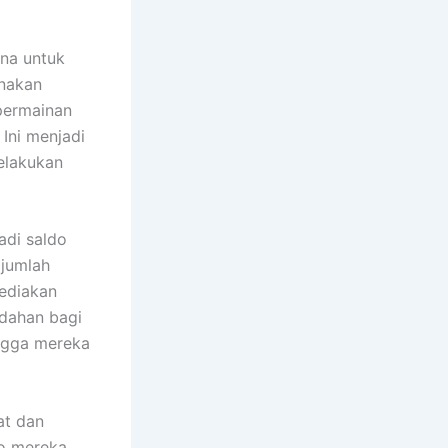
na untuk
unakan
permainan
 Ini menjadi
elakukan
adi saldo
 jumlah
sediakan
udahan bagi
ingga mereka
at dan
o mereka,