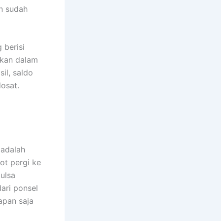
an sudah
 berisi
rikan dalam
il, saldo
osat.
 adalah
ot pergi ke
ulsa
ari ponsel
apan saja