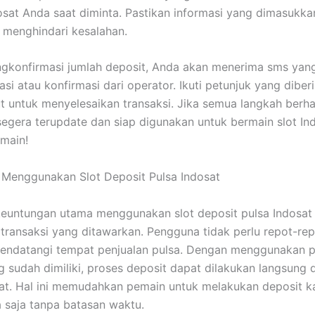
osat Anda saat diminta. Pastikan informasi yang dimasukk
 menghindari kesalahan.
gkonfirmasi jumlah deposit, Anda akan menerima sms yang
asi atau konfirmasi dari operator. Ikuti petunjuk yang dibe
t untuk menyelesaikan transaksi. Jika semua langkah berhas
egera terupdate dan siap digunakan untuk bermain slot Ind
main!
Menggunakan Slot Deposit Pulsa Indosat
keuntungan utama menggunakan slot deposit pulsa Indosat
ransaksi yang ditawarkan. Pengguna tidak perlu repot-rep
endatangi tempat penjualan pulsa. Dengan menggunakan p
g sudah dimiliki, proses deposit dapat dilakukan langsung d
t. Hal ini memudahkan pemain untuk melakukan deposit k
 saja tanpa batasan waktu.