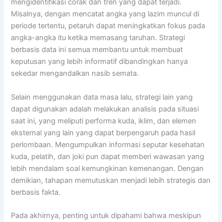
mengidentifikasi corak dan tren yang dapat terjadi.
Misalnya, dengan mencatat angka yang lazim muncul di
periode tertentu, petaruh dapat meningkatkan fokus pada
angka-angka itu ketika memasang taruhan. Strategi
berbasis data ini semua membantu untuk membuat
keputusan yang lebih informatif dibandingkan hanya
sekedar mengandalkan nasib semata.
Selain menggunakan data masa lalu, strategi lain yang
dapat digunakan adalah melakukan analisis pada situasi
saat ini, yang meliputi performa kuda, iklim, dan elemen
eksternal yang lain yang dapat berpengaruh pada hasil
perlombaan. Mengumpulkan informasi seputar kesehatan
kuda, pelatih, dan joki pun dapat memberi wawasan yang
lebih mendalam soal kemungkinan kemenangan. Dengan
demikian, tahapan memutuskan menjadi lebih strategis dan
berbasis fakta.
Pada akhirnya, penting untuk dipahami bahwa meskipun