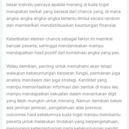
besar individu percaya apabila menang di kuda togel
merupakan berkat yang berasal dari chance yang, di mana
angka-angka angka-angka tertentu timbul secara random
dan memberikan mendistribusikan keuntungan finansial.
Keterlibatan elemen chance sebagai faktor ini memikat
banyak peserta, sehingga mendambakan mampu
mendapatkan hasil positif dari kombinasi angka yang pas.
Walau demikian, penting untuk memahami akan tetapi
walaupun keberuntungan berperan fungsi, permainan juga
analisis mendalam dan juga strategi. Kandidat yang
mampu memanfaatkan informasi dan bentuk di masa lalu
mampu mendapatkan kekuatan dalam menentukan digit
yang lebih mungkin untuk menang. Namun demikian belum
ada jaminan jaminan, pengetahuan atas previous
outcomes hasil sebelumnya kuda togel mampu membantu
peserta untuk melakukan tindakan yang berpengetahuan,
mengurangi ketergantungan pada keberuntungan sendiri.