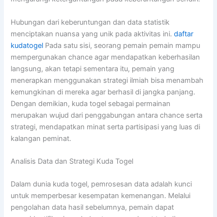
Hubungan dari keberuntungan dan data statistik
menciptakan nuansa yang unik pada aktivitas ini.
daftar
kudatogel
Pada satu sisi, seorang pemain pemain mampu
mempergunakan chance agar mendapatkan keberhasilan
langsung, akan tetapi sementara itu, pemain yang
menerapkan menggunakan strategi ilmiah bisa menambah
kemungkinan di mereka agar berhasil di jangka panjang.
Dengan demikian, kuda togel sebagai permainan
merupakan wujud dari penggabungan antara chance serta
strategi, mendapatkan minat serta partisipasi yang luas di
kalangan peminat.
Analisis Data dan Strategi Kuda Togel
Dalam dunia kuda togel, pemrosesan data adalah kunci
untuk memperbesar kesempatan kemenangan. Melalui
pengolahan data hasil sebelumnya, pemain dapat