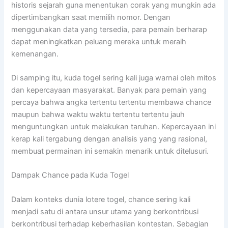
historis sejarah guna menentukan corak yang mungkin ada
dipertimbangkan saat memilih nomor. Dengan
menggunakan data yang tersedia, para pemain berharap
dapat meningkatkan peluang mereka untuk meraih
kemenangan.
Di samping itu, kuda togel sering kali juga warnai oleh mitos
dan kepercayaan masyarakat. Banyak para pemain yang
percaya bahwa angka tertentu tertentu membawa chance
maupun bahwa waktu waktu tertentu tertentu jauh
menguntungkan untuk melakukan taruhan. Kepercayaan ini
kerap kali tergabung dengan analisis yang yang rasional,
membuat permainan ini semakin menarik untuk ditelusuri.
Dampak Chance pada Kuda Togel
Dalam konteks dunia lotere togel, chance sering kali
menjadi satu di antara unsur utama yang berkontribusi
berkontribusi terhadap keberhasilan kontestan. Sebagian