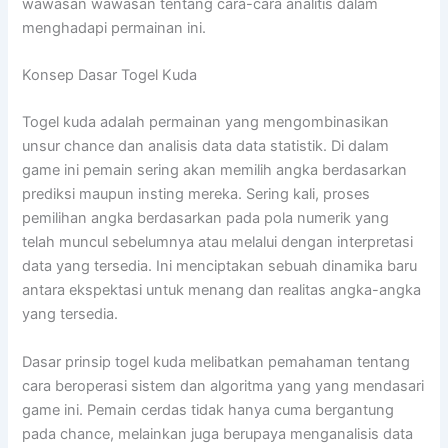
wawasan wawasan tentang cara-cara analitis dalam
menghadapi permainan ini.
Konsep Dasar Togel Kuda
Togel kuda adalah permainan yang mengombinasikan
unsur chance dan analisis data data statistik. Di dalam
game ini pemain sering akan memilih angka berdasarkan
prediksi maupun insting mereka. Sering kali, proses
pemilihan angka berdasarkan pada pola numerik yang
telah muncul sebelumnya atau melalui dengan interpretasi
data yang tersedia. Ini menciptakan sebuah dinamika baru
antara ekspektasi untuk menang dan realitas angka-angka
yang tersedia.
Dasar prinsip togel kuda melibatkan pemahaman tentang
cara beroperasi sistem dan algoritma yang yang mendasari
game ini. Pemain cerdas tidak hanya cuma bergantung
pada chance, melainkan juga berupaya menganalisis data