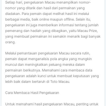
Setiap hari, pengeluaran Macau menampilkan nomor-
nomor yang ditarik dan hasil dari permainan yang
diadakan. Para pemain dapat melihat hasil ini melalui
berbagai media, baik online maupun offline. Selain itu,
pengeluaran ini juga memberikan informasi tentang jumlah
pemenang dan hadiah yang dibagikan, yaitu Macau Prize,
yang membuat permainan ini semakin menarik bagi banyak
orang.
Melalui pemantauan pengeluaran Macau secara rutin,
pemain dapat menganalisis pola angka yang mungkin
muncul dan meningkatkan peluang mereka dalam
permainan berikutnya. Memahami cara membaca data
pengeluaran adalah kunci untuk membuat keputusan yang
lebih baik dalam bertaruh di Toto Macau.
Cara Membaca Hasil Pengeluaran
Untuk memahami hasil pengeluaran Macau, penting untuk