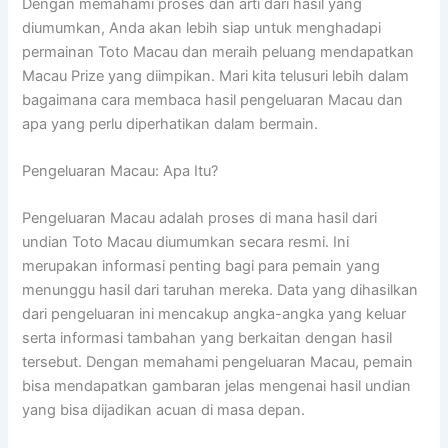
Dengan memahami proses dan arti dari hasil yang
diumumkan, Anda akan lebih siap untuk menghadapi
permainan Toto Macau dan meraih peluang mendapatkan
Macau Prize yang diimpikan. Mari kita telusuri lebih dalam
bagaimana cara membaca hasil pengeluaran Macau dan
apa yang perlu diperhatikan dalam bermain.
Pengeluaran Macau: Apa Itu?
Pengeluaran Macau adalah proses di mana hasil dari
undian Toto Macau diumumkan secara resmi. Ini
merupakan informasi penting bagi para pemain yang
menunggu hasil dari taruhan mereka. Data yang dihasilkan
dari pengeluaran ini mencakup angka-angka yang keluar
serta informasi tambahan yang berkaitan dengan hasil
tersebut. Dengan memahami pengeluaran Macau, pemain
bisa mendapatkan gambaran jelas mengenai hasil undian
yang bisa dijadikan acuan di masa depan.