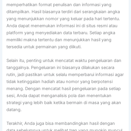
memperhatikan format penulisan dan informasi yang
ditampilkan. Hasil biasanya terdiri dari serangkaian angka
yang menunjukkan nomor yang keluar pada hari tertentu.
Anda dapat menemukan informasi ini di situs resmi atau
platform yang menyediakan data terbaru. Setiap angka
memiliki makna tertentu dan menunjukkan hasil yang
tersedia untuk permainan yang diikuti.
Selain itu, penting untuk mencatat waktu pengeluaran dan
tanggalnya. Pengeluaran ini biasanya dilakukan secara
rutin, jadi pastikan untuk selalu memperbarui informasi agar
tidak ketinggalan hadiah atau nomor yang berpotensi
menang. Dengan mencatat hasil pengeluaran pada setiap
sesi, Anda dapat menganalisis pola dan menentukan
strategi yang lebih baik ketika bermain di masa yang akan
datang.
Terakhir, Anda juga bisa membandingkan hasil dengan
data sebelumnya untuk melihat tren yang mungkin muncul.