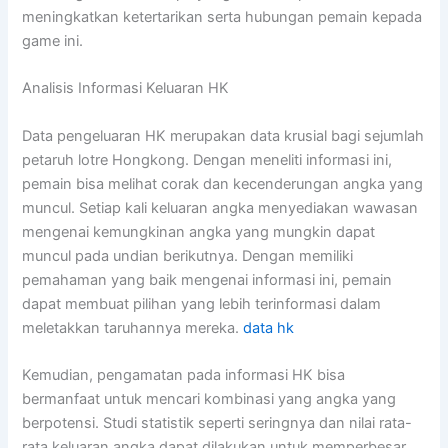
meningkatkan ketertarikan serta hubungan pemain kepada
game ini.
Analisis Informasi Keluaran HK
Data pengeluaran HK merupakan data krusial bagi sejumlah
petaruh lotre Hongkong. Dengan meneliti informasi ini,
pemain bisa melihat corak dan kecenderungan angka yang
muncul. Setiap kali keluaran angka menyediakan wawasan
mengenai kemungkinan angka yang mungkin dapat
muncul pada undian berikutnya. Dengan memiliki
pemahaman yang baik mengenai informasi ini, pemain
dapat membuat pilihan yang lebih terinformasi dalam
meletakkan taruhannya mereka.
data hk
Kemudian, pengamatan pada informasi HK bisa
bermanfaat untuk mencari kombinasi yang angka yang
berpotensi. Studi statistik seperti seringnya dan nilai rata-
rata keluaran angka dapat dilakukan untuk memperbesar