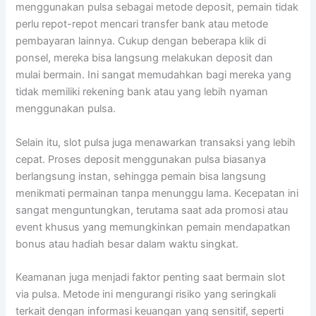
menggunakan pulsa sebagai metode deposit, pemain tidak
perlu repot-repot mencari transfer bank atau metode
pembayaran lainnya. Cukup dengan beberapa klik di
ponsel, mereka bisa langsung melakukan deposit dan
mulai bermain. Ini sangat memudahkan bagi mereka yang
tidak memiliki rekening bank atau yang lebih nyaman
menggunakan pulsa.
Selain itu, slot pulsa juga menawarkan transaksi yang lebih
cepat. Proses deposit menggunakan pulsa biasanya
berlangsung instan, sehingga pemain bisa langsung
menikmati permainan tanpa menunggu lama. Kecepatan ini
sangat menguntungkan, terutama saat ada promosi atau
event khusus yang memungkinkan pemain mendapatkan
bonus atau hadiah besar dalam waktu singkat.
Keamanan juga menjadi faktor penting saat bermain slot
via pulsa. Metode ini mengurangi risiko yang seringkali
terkait dengan informasi keuangan yang sensitif, seperti