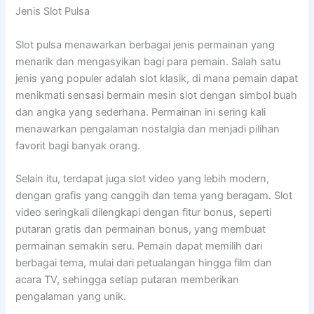
Jenis Slot Pulsa
Slot pulsa menawarkan berbagai jenis permainan yang
menarik dan mengasyikan bagi para pemain. Salah satu
jenis yang populer adalah slot klasik, di mana pemain dapat
menikmati sensasi bermain mesin slot dengan simbol buah
dan angka yang sederhana. Permainan ini sering kali
menawarkan pengalaman nostalgia dan menjadi pilihan
favorit bagi banyak orang.
Selain itu, terdapat juga slot video yang lebih modern,
dengan grafis yang canggih dan tema yang beragam. Slot
video seringkali dilengkapi dengan fitur bonus, seperti
putaran gratis dan permainan bonus, yang membuat
permainan semakin seru. Pemain dapat memilih dari
berbagai tema, mulai dari petualangan hingga film dan
acara TV, sehingga setiap putaran memberikan
pengalaman yang unik.