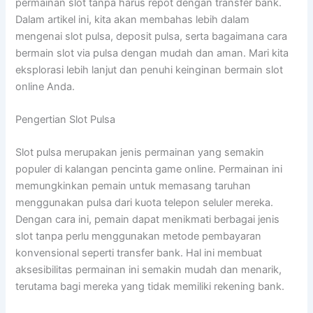
permainan slot tanpa harus repot dengan transfer bank.
Dalam artikel ini, kita akan membahas lebih dalam
mengenai slot pulsa, deposit pulsa, serta bagaimana cara
bermain slot via pulsa dengan mudah dan aman. Mari kita
eksplorasi lebih lanjut dan penuhi keinginan bermain slot
online Anda.
Pengertian Slot Pulsa
Slot pulsa merupakan jenis permainan yang semakin
populer di kalangan pencinta game online. Permainan ini
memungkinkan pemain untuk memasang taruhan
menggunakan pulsa dari kuota telepon seluler mereka.
Dengan cara ini, pemain dapat menikmati berbagai jenis
slot tanpa perlu menggunakan metode pembayaran
konvensional seperti transfer bank. Hal ini membuat
aksesibilitas permainan ini semakin mudah dan menarik,
terutama bagi mereka yang tidak memiliki rekening bank.