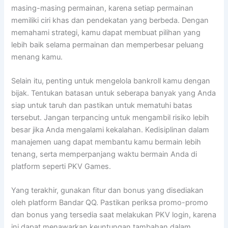
masing-masing permainan, karena setiap permainan
memiliki ciri khas dan pendekatan yang berbeda. Dengan
memahami strategi, kamu dapat membuat pilihan yang
lebih baik selama permainan dan memperbesar peluang
menang kamu.
Selain itu, penting untuk mengelola bankroll kamu dengan
bijak. Tentukan batasan untuk seberapa banyak yang Anda
siap untuk taruh dan pastikan untuk mematuhi batas
tersebut. Jangan terpancing untuk mengambil risiko lebih
besar jika Anda mengalami kekalahan. Kedisiplinan dalam
manajemen uang dapat membantu kamu bermain lebih
tenang, serta memperpanjang waktu bermain Anda di
platform seperti PKV Games.
Yang terakhir, gunakan fitur dan bonus yang disediakan
oleh platform Bandar QQ. Pastikan periksa promo-promo
dan bonus yang tersedia saat melakukan PKV login, karena
ini dapat menawarkan keuntungan tambahan dalam