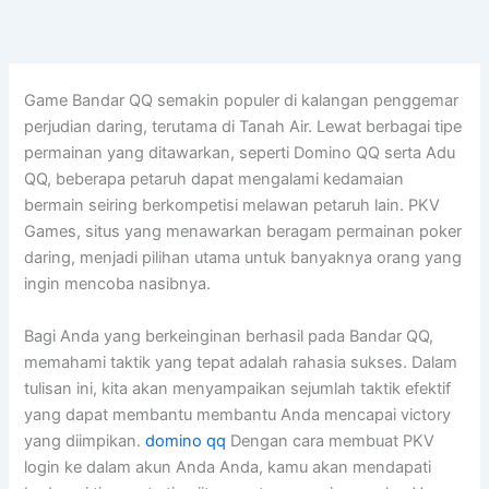
Skip
to
content
Game Bandar QQ semakin populer di kalangan penggemar
perjudian daring, terutama di Tanah Air. Lewat berbagai tipe
permainan yang ditawarkan, seperti Domino QQ serta Adu
QQ, beberapa petaruh dapat mengalami kedamaian
bermain seiring berkompetisi melawan petaruh lain. PKV
Games, situs yang menawarkan beragam permainan poker
daring, menjadi pilihan utama untuk banyaknya orang yang
ingin mencoba nasibnya.
Bagi Anda yang berkeinginan berhasil pada Bandar QQ,
memahami taktik yang tepat adalah rahasia sukses. Dalam
tulisan ini, kita akan menyampaikan sejumlah taktik efektif
yang dapat membantu membantu Anda mencapai victory
yang diimpikan.
domino qq
Dengan cara membuat PKV
login ke dalam akun Anda Anda, kamu akan mendapati