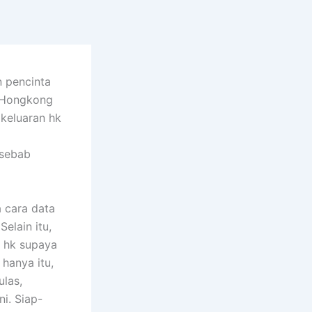
n pencinta
, Hongkong
keluaran hk
 sebab
a cara data
elain itu,
l hk supaya
hanya itu,
ulas,
ni. Siap-