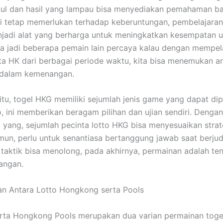
ul dan hasil yang lampau bisa menyediakan pemahaman ba
i tetap memerlukan terhadap keberuntungan, pembelajaran 
jadi alat yang berharga untuk meningkatkan kesempatan 
a jadi beberapa pemain lain percaya kalau dengan mempela
ta HK dari berbagai periode waktu, kita bisa menemukan an
 dalam kemenangan.
itu, togel HKG memiliki sejumlah jenis game yang dapat dipil
to, ini memberikan beragam pilihan dan ujian sendiri. Denga
yang, sejumlah pecinta lotto HKG bisa menyesuaikan strat
un, perlu untuk senantiasa bertanggung jawab saat berjud
n taktik bisa menolong, pada akhirnya, permainan adalah te
angan.
n Antara Lotto Hongkong serta Pools
rta Hongkong Pools merupakan dua varian permainan toge