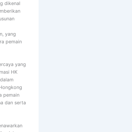
g dikenal
emberikan
usunan
n, yang
ara pemain
percaya yang
rmasi HK
 dalam
o Hongkong
ra pemain
a dan serta
enawarkan