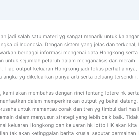
lah jadi salah satu materi yg sangat menarik untuk kalanga
ngka di Indonesia. Dengan sistem yang jelas dan terkenal
arkan berbagai informasi mengenai data Hongkong serta 
an untuk sejumlah petaruh dalam menganalisis dan meraih
 Tiap output keluaran Hongkong jadi fokus perhatiannya,
a angka yg dikeluarkan punya arti serta peluang tersendiri.
ini, kami akan membahas dengan rinci tentang lotere hk sert
manfaatkan dalam memperkirakan output yg bakal datang. S
erusaha untuk memantau corak dan tren yg timbul dari hasi
main dalam menyusun strategi yang lebih baik baik. Tidak 
ai keluaran Hongkong dan keluaran hk lotto HK akan kita 
ian tak akan ketinggalan berita krusial seputar permainan i