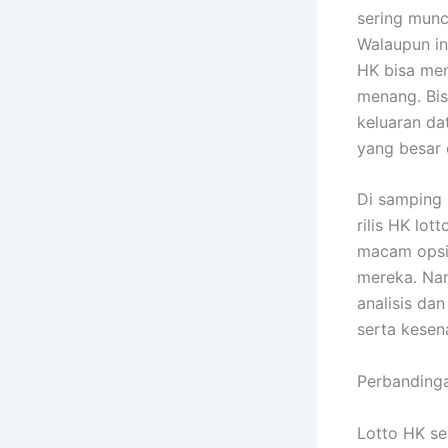
sering munc
Walaupun in
HK bisa men
menang. Bis
keluaran da
yang besar
Di samping 
rilis HK lot
macam opsi 
mereka. Nam
analisis da
serta kesen
Perbandinga
Lotto HK se