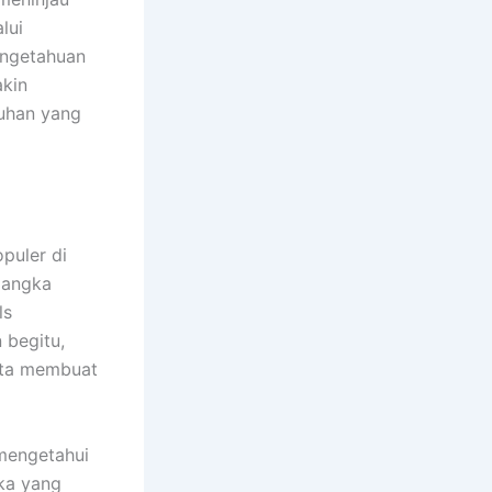
lui
engetahuan
akin
ruhan yang
puler di
 angka
ls
 begitu,
erta membuat
 mengetahui
gka yang