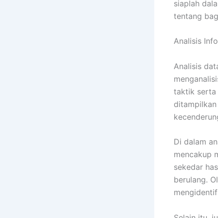
siaplah dal
tentang ba
Analisis Inf
Analisis da
menganalisi
taktik sert
ditampilkan
kecenderunga
Di dalam an
mencakup m
sekedar has
berulang. O
mengidentif
Selain itu,