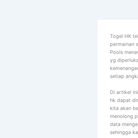
Skip
to
content
Togel HK te
permainan a
Pools menaw
yg diperluk
kemenangan.
setiap angk
Di artikel 
hk dapat di
kita akan b
menolong pe
data mengen
sehingga kal