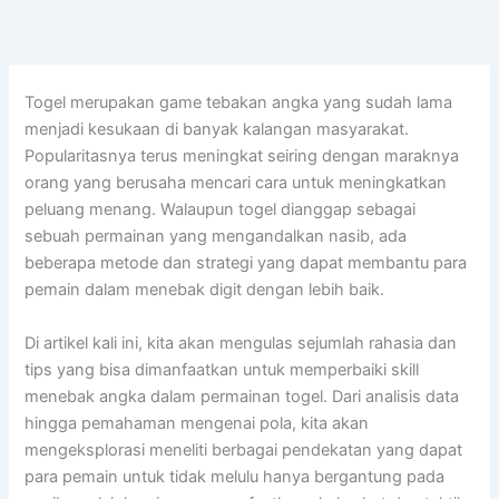
Skip
to
content
Togel merupakan game tebakan angka yang sudah lama
menjadi kesukaan di banyak kalangan masyarakat.
Popularitasnya terus meningkat seiring dengan maraknya
orang yang berusaha mencari cara untuk meningkatkan
peluang menang. Walaupun togel dianggap sebagai
sebuah permainan yang mengandalkan nasib, ada
beberapa metode dan strategi yang dapat membantu para
pemain dalam menebak digit dengan lebih baik.
Di artikel kali ini, kita akan mengulas sejumlah rahasia dan
tips yang bisa dimanfaatkan untuk memperbaiki skill
menebak angka dalam permainan togel. Dari analisis data
hingga pemahaman mengenai pola, kita akan
mengeksplorasi meneliti berbagai pendekatan yang dapat
para pemain untuk tidak melulu hanya bergantung pada