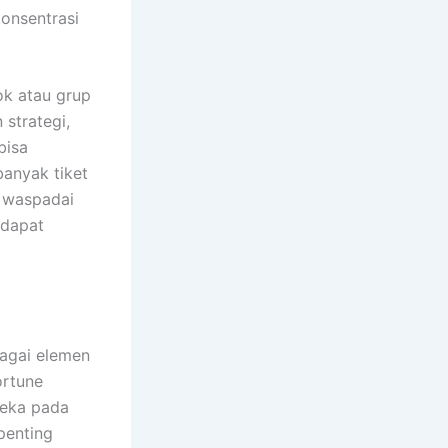
onsentrasi
ok atau grup
strategi,
bisa
anyak tiket
u waspadai
 dapat
bagai elemen
ortune
eka pada
penting