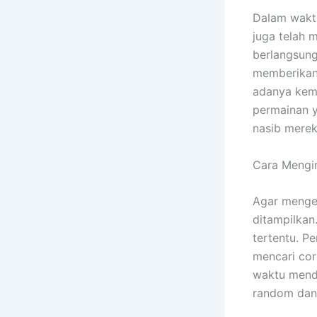
Dalam waktu
juga telah 
berlangsung
memberikan 
adanya kema
permainan y
nasib merek
Cara Mengin
Agar menger
ditampilkan
tertentu. P
mencari cor
waktu menda
random dan