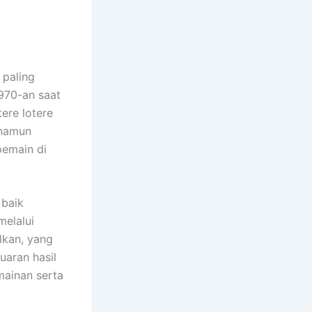
 paling
1970-an saat
ere lotere
, namun
pemain di
 baik
melalui
lkan, yang
uaran hasil
mainan serta