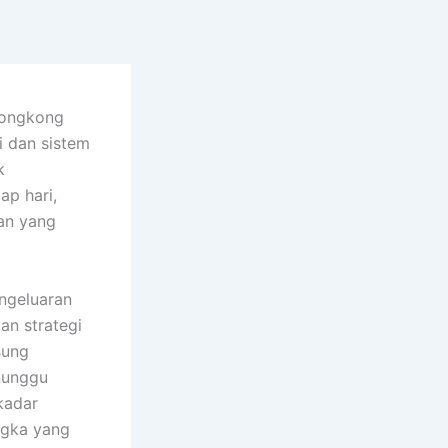
Hongkong
i dan sistem
k
ap hari,
ian yang
ngeluaran
an strategi
sung
nunggu
kadar
ngka yang