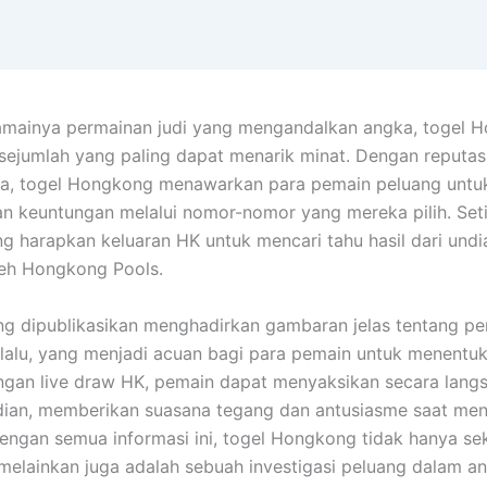
amainya permainan judi yang mengandalkan angka, togel 
ejumlah yang paling dapat menarik minat. Dengan reputas
ka, togel Hongkong menawarkan para pemain peluang untu
 keuntungan melalui nomor-nomor yang mereka pilih. Seti
g harapkan keluaran HK untuk mencari tahu hasil dari und
leh Hongkong Pools.
g dipublikasikan menghadirkan gambaran jelas tentang pe
lalu, yang menjadi acuan bagi para pemain untuk menentuk
gan live draw HK, pemain dapat menyaksikan secara lang
dian, memberikan suasana tegang dan antusiasme saat me
Dengan semua informasi ini, togel Hongkong tidak hanya se
melainkan juga adalah sebuah investigasi peluang dalam a