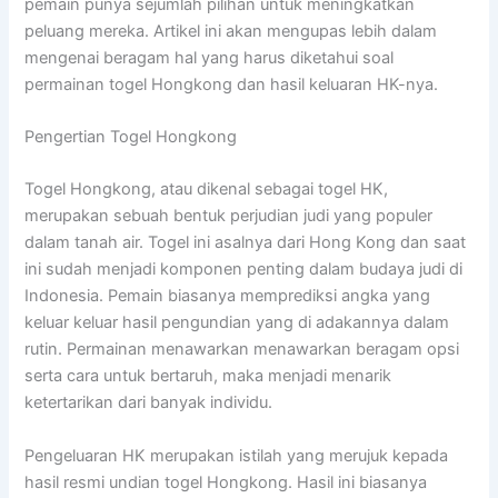
pemain punya sejumlah pilihan untuk meningkatkan
peluang mereka. Artikel ini akan mengupas lebih dalam
mengenai beragam hal yang harus diketahui soal
permainan togel Hongkong dan hasil keluaran HK-nya.
Pengertian Togel Hongkong
Togel Hongkong, atau dikenal sebagai togel HK,
merupakan sebuah bentuk perjudian judi yang populer
dalam tanah air. Togel ini asalnya dari Hong Kong dan saat
ini sudah menjadi komponen penting dalam budaya judi di
Indonesia. Pemain biasanya memprediksi angka yang
keluar keluar hasil pengundian yang di adakannya dalam
rutin. Permainan menawarkan menawarkan beragam opsi
serta cara untuk bertaruh, maka menjadi menarik
ketertarikan dari banyak individu.
Pengeluaran HK merupakan istilah yang merujuk kepada
hasil resmi undian togel Hongkong. Hasil ini biasanya