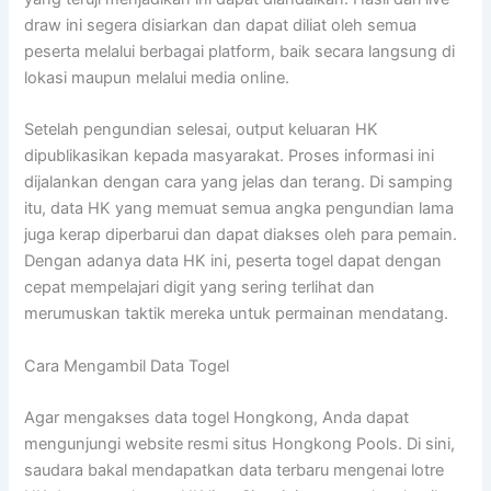
draw ini segera disiarkan dan dapat diliat oleh semua
peserta melalui berbagai platform, baik secara langsung di
lokasi maupun melalui media online.
Setelah pengundian selesai, output keluaran HK
dipublikasikan kepada masyarakat. Proses informasi ini
dijalankan dengan cara yang jelas dan terang. Di samping
itu, data HK yang memuat semua angka pengundian lama
juga kerap diperbarui dan dapat diakses oleh para pemain.
Dengan adanya data HK ini, peserta togel dapat dengan
cepat mempelajari digit yang sering terlihat dan
merumuskan taktik mereka untuk permainan mendatang.
Cara Mengambil Data Togel
Agar mengakses data togel Hongkong, Anda dapat
mengunjungi website resmi situs Hongkong Pools. Di sini,
saudara bakal mendapatkan data terbaru mengenai lotre