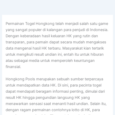
Skip
to
content
Permainan Togel Hongkong telah menjadi salah satu game
yang sangat populer di kalangan para penjudi di Indonesia.
Dengan keberadaan hasil keluaran HK yang rutin dan
transparan, para pemain dapat secara mudah mengakses
data mengenai hasil HK terbaru. Masyarakat kian tertarik
untuk mengikuti result undian ini, entah itu untuk hiburan
atau sebagai media untuk memperoleh keuntungan
finansial.
Hongkong Pools merupakan sebuah sumber terpercaya
untuk mendapatkan data HK. Di sini, para pecinta togel
dapat mendapati beragam informasi penting, dimulai dari
result HK hingga pengundian langsung HK yang
menawarkan sensasi saat menanti hasil undian. Selain itu,
dengan ragam permainan contohnya lotto di HK, para