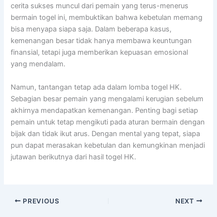
cerita sukses muncul dari pemain yang terus-menerus
bermain togel ini, membuktikan bahwa kebetulan memang
bisa menyapa siapa saja. Dalam beberapa kasus,
kemenangan besar tidak hanya membawa keuntungan
finansial, tetapi juga memberikan kepuasan emosional
yang mendalam.
Namun, tantangan tetap ada dalam lomba togel HK.
Sebagian besar pemain yang mengalami kerugian sebelum
akhirnya mendapatkan kemenangan. Penting bagi setiap
pemain untuk tetap mengikuti pada aturan bermain dengan
bijak dan tidak ikut arus. Dengan mental yang tepat, siapa
pun dapat merasakan kebetulan dan kemungkinan menjadi
jutawan berikutnya dari hasil togel HK.
PREVIOUS
NEXT