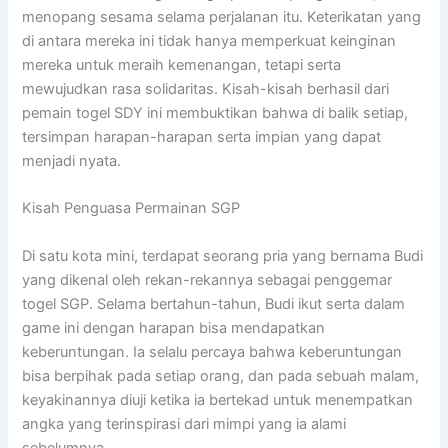
menopang sesama selama perjalanan itu. Keterikatan yang
di antara mereka ini tidak hanya memperkuat keinginan
mereka untuk meraih kemenangan, tetapi serta
mewujudkan rasa solidaritas. Kisah-kisah berhasil dari
pemain togel SDY ini membuktikan bahwa di balik setiap,
tersimpan harapan-harapan serta impian yang dapat
menjadi nyata.
Kisah Penguasa Permainan SGP
Di satu kota mini, terdapat seorang pria yang bernama Budi
yang dikenal oleh rekan-rekannya sebagai penggemar
togel SGP. Selama bertahun-tahun, Budi ikut serta dalam
game ini dengan harapan bisa mendapatkan
keberuntungan. Ia selalu percaya bahwa keberuntungan
bisa berpihak pada setiap orang, dan pada sebuah malam,
keyakinannya diuji ketika ia bertekad untuk menempatkan
angka yang terinspirasi dari mimpi yang ia alami
sebelumnya.