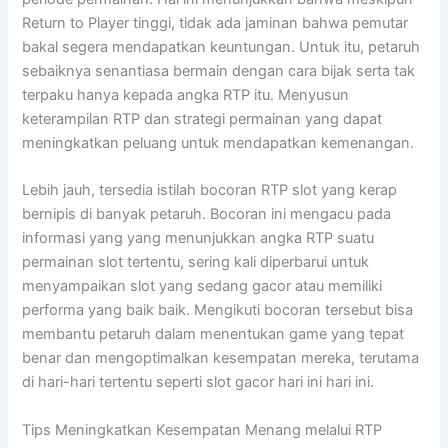
Return to Player tinggi, tidak ada jaminan bahwa pemutar
bakal segera mendapatkan keuntungan. Untuk itu, petaruh
sebaiknya senantiasa bermain dengan cara bijak serta tak
terpaku hanya kepada angka RTP itu. Menyusun
keterampilan RTP dan strategi permainan yang dapat
meningkatkan peluang untuk mendapatkan kemenangan.
Lebih jauh, tersedia istilah bocoran RTP slot yang kerap
bernipis di banyak petaruh. Bocoran ini mengacu pada
informasi yang yang menunjukkan angka RTP suatu
permainan slot tertentu, sering kali diperbarui untuk
menyampaikan slot yang sedang gacor atau memiliki
performa yang baik baik. Mengikuti bocoran tersebut bisa
membantu petaruh dalam menentukan game yang tepat
benar dan mengoptimalkan kesempatan mereka, terutama
di hari-hari tertentu seperti slot gacor hari ini hari ini.
Tips Meningkatkan Kesempatan Menang melalui RTP