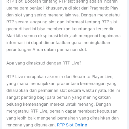
RTP slot. Bocoran tentang RTP slot sering adalah incaran
utama para penjudi, khususnya di slot dari Pragmatic Play
dan slot yang sering menang lainnya. Dengan mengetahui
RTP secara langsung slot dan informasi tentang RTP slot
gacor di hari ini bisa memberikan keuntungan tersendiri.
Mari kita semua eksplorasi lebih jauh mengenai bagaimana
informasi ini dapat dimanfaatkan guna meningkatkan
peruntungan Anda dalam permainan slot.
Apa yang dimaksud dengan RTP Live?
RTP Live merupakan akronim dari Return to Player Live,
yang mana menunjukkan prosentase kemenangan yang
diharapkan dari permainan slot secara waktu nyata. Ide ini
sangat penting bagi para pemain yang meningkatkan
peluang kemenangan mereka untuk menang. Dengan
mengetahui RTP Live, pemain dapat membuat keputusan
yang lebih baik mengenai permainan yang dimainkan dan
rencana yang digunakan.
RTP Slot Online