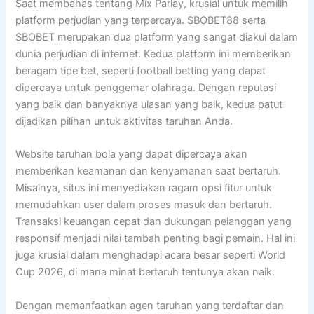
Saat membahas tentang Mix Parlay, krusial untuk memilih
platform perjudian yang terpercaya. SBOBET88 serta
SBOBET merupakan dua platform yang sangat diakui dalam
dunia perjudian di internet. Kedua platform ini memberikan
beragam tipe bet, seperti football betting yang dapat
dipercaya untuk penggemar olahraga. Dengan reputasi
yang baik dan banyaknya ulasan yang baik, kedua patut
dijadikan pilihan untuk aktivitas taruhan Anda.
Website taruhan bola yang dapat dipercaya akan
memberikan keamanan dan kenyamanan saat bertaruh.
Misalnya, situs ini menyediakan ragam opsi fitur untuk
memudahkan user dalam proses masuk dan bertaruh.
Transaksi keuangan cepat dan dukungan pelanggan yang
responsif menjadi nilai tambah penting bagi pemain. Hal ini
juga krusial dalam menghadapi acara besar seperti World
Cup 2026, di mana minat bertaruh tentunya akan naik.
Dengan memanfaatkan agen taruhan yang terdaftar dan