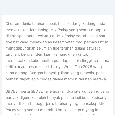
Skip
to
content
Di dalam dunia taruhan sepak bola, kadang-kadang anda
menyaksikan terminologi Mix Parlay yang semakin populer
di kalangan para pecinta judi. Mix Parlay adalah salah satu
tipe bet yang menawarkan kesempatan bagi pemain untuk
menggabungkan sejumlah tipe taruhan dalam satu slip
taruhan. Dengan demikian, kemungkinan untuk
mendapatkan keberhasilan pun dapat lebih tinggi, terutama
ketika acara besar seperti halnya World Cup 2026 yang
akan datang. Dengan banyak pilihan yang tersedia, para
pemain dapat lebih cerdas dalam memilih taruhan mereka.
SBOBET serta SBOBET merupakan dua site judi daring yang
banyak digunakan oleh banyak pecinta judi bola. Keduanya
menyediakan berbagai jenis taruhan yang mencakup Mix
Parlay yang sangat menarik. Untuk siapa pun yang ingin