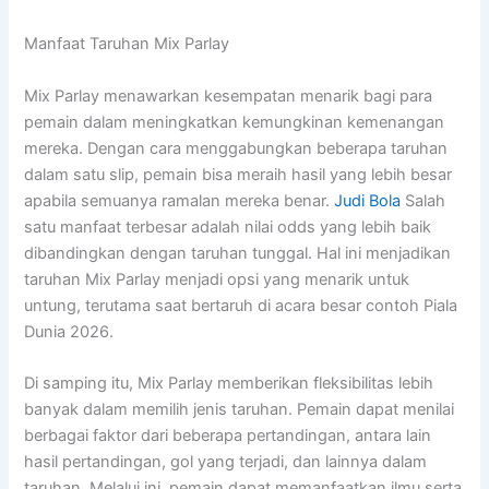
Manfaat Taruhan Mix Parlay
Mix Parlay menawarkan kesempatan menarik bagi para
pemain dalam meningkatkan kemungkinan kemenangan
mereka. Dengan cara menggabungkan beberapa taruhan
dalam satu slip, pemain bisa meraih hasil yang lebih besar
apabila semuanya ramalan mereka benar.
Judi Bola
Salah
satu manfaat terbesar adalah nilai odds yang lebih baik
dibandingkan dengan taruhan tunggal. Hal ini menjadikan
taruhan Mix Parlay menjadi opsi yang menarik untuk
untung, terutama saat bertaruh di acara besar contoh Piala
Dunia 2026.
Di samping itu, Mix Parlay memberikan fleksibilitas lebih
banyak dalam memilih jenis taruhan. Pemain dapat menilai
berbagai faktor dari beberapa pertandingan, antara lain
hasil pertandingan, gol yang terjadi, dan lainnya dalam
taruhan. Melalui ini, pemain dapat memanfaatkan ilmu serta