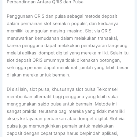
Perbandingan Antara QRIS dan Pulsa
Penggunaan QRIS dan pulsa sebagai metode deposit
dalam permainan slot semakin populer, dan keduanya
memiliki keunggulan masing-masing. Slot via QRIS
menawarkan kemudahan dalam melakukan transaksi,
karena pengguna dapat melakukan pembayaran langsung
melalui aplikasi dompet digital yang mereka miliki. Selain itu,
slot deposit QRIS umumnya tidak dikenakan potongan,
sehingga pemain dapat menikmati jumlah yang lebih besar
di akun mereka untuk bermain.
Di sisi lain, slot pulsa, khususnya slot pulsa Telkomsel,
memberikan alternatif bagi pengguna yang lebih suka
menggunakan saldo pulsa untuk bermain. Metode ini
sangat praktis, terutama bagi mereka yang tidak memiliki
akses ke layanan perbankan atau dompet digital. Slot via
pulsa juga memungkinkan pemain untuk melakukan
deposit dengan cepat tanpa harus berpindah aplikasi,