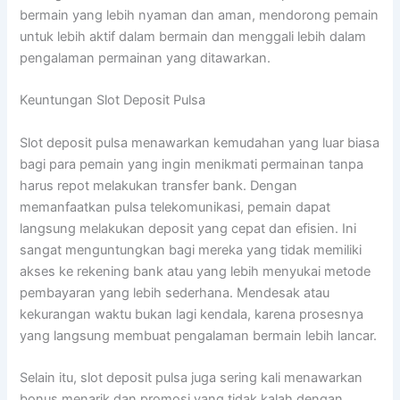
bermain yang lebih nyaman dan aman, mendorong pemain
untuk lebih aktif dalam bermain dan menggali lebih dalam
pengalaman permainan yang ditawarkan.
Keuntungan Slot Deposit Pulsa
Slot deposit pulsa menawarkan kemudahan yang luar biasa
bagi para pemain yang ingin menikmati permainan tanpa
harus repot melakukan transfer bank. Dengan
memanfaatkan pulsa telekomunikasi, pemain dapat
langsung melakukan deposit yang cepat dan efisien. Ini
sangat menguntungkan bagi mereka yang tidak memiliki
akses ke rekening bank atau yang lebih menyukai metode
pembayaran yang lebih sederhana. Mendesak atau
kekurangan waktu bukan lagi kendala, karena prosesnya
yang langsung membuat pengalaman bermain lebih lancar.
Selain itu, slot deposit pulsa juga sering kali menawarkan
bonus menarik dan promosi yang tidak kalah dengan