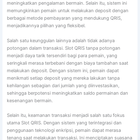
meningkatkan pengalaman bermain. Selain itu, sistem ini
memungkinkan pemain untuk melakukan deposit dengan
berbagai metode pembayaran yang mendukung QRIS,
menjadikannya pilihan yang fleksibel.
Salah satu keunggulan lainnya adalah tidak adanya
potongan dalam transaksi. Slot QRIS tanpa potongan
menjadi daya tarik tersendiri bagi para pemain, yang
seringkali merasa terbebani dengan biaya tambahan saat
melakukan deposit. Dengan sistem ini, pemain dapat
menikmati setiap deposit yang mereka lakukan tanpa
kehilangan sebagian dari jumlah yang diinvestasikan,
sehingga berpotensi meningkatkan saldo permainan dan
kesenangan bermain.
Selain itu, keamanan transaksi menjadi salah satu fokus
utama Slot QRIS. Dengan sistem yang terintegrasi dan
penggunaan teknologi enkripsi, pemain dapat merasa
tenang saat melakukan transaksi. Ini menciptakan suasana