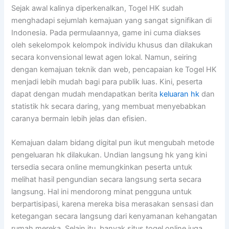
Sejak awal kalinya diperkenalkan, Togel HK sudah
menghadapi sejumlah kemajuan yang sangat signifikan di
Indonesia. Pada permulaannya, game ini cuma diakses
oleh sekelompok kelompok individu khusus dan dilakukan
secara konvensional lewat agen lokal. Namun, seiring
dengan kemajuan teknik dan web, pencapaian ke Togel HK
menjadi lebih mudah bagi para publik luas. Kini, peserta
dapat dengan mudah mendapatkan berita
keluaran hk
dan
statistik hk secara daring, yang membuat menyebabkan
caranya bermain lebih jelas dan efisien.
Kemajuan dalam bidang digital pun ikut mengubah metode
pengeluaran hk dilakukan. Undian langsung hk yang kini
tersedia secara online memungkinkan peserta untuk
melihat hasil pengundian secara langsung serta secara
langsung. Hal ini mendorong minat pengguna untuk
berpartisipasi, karena mereka bisa merasakan sensasi dan
ketegangan secara langsung dari kenyamanan kehangatan
rumah mereka. Selain itu, banyak situs togel online juga