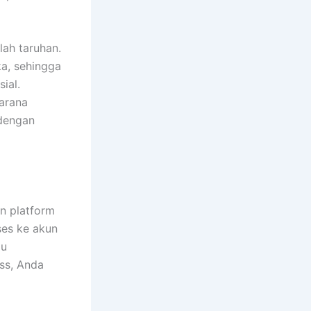
lah taruhan.
a, sehingga
ial.
sarana
 dengan
n platform
ses ke akun
lu
ss, Anda