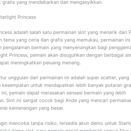
t gratis yang mendebarkan dan mengasyikkan.
tarlight Princess
rincess adalah salah satu permainan slot yang menarik dari 
n tema yang ceria dan grafis yang memukau, permainan ini
 pengalaman bermain yang menyenangkan bagi penggemar
ight Princess, pemain akan disuguhkan dengan berbagai si
dapat meningkatkan peluang menang.
itur unggulan dari permainan ini adalah super scatter, yang
 kesempatan untuk mendapatkan lebih banyak putaran gra
r ini, pemain dapat merasakan sensasi bermain yang lebih
. Slot ini sangat cocok bagi Anda yang mencari permainan
ensi kemenangan yang besar.
ngin mencoba tanpa risiko, tersedia akun demo untuk Starli
elalui demo slot, para pemain dapat menikmati semua fitur