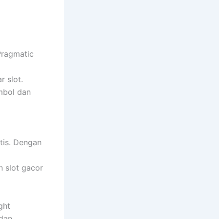
Pragmatic
 slot.
mbol dan
tis. Dengan
 slot gacor
ght
 dan