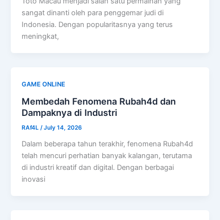
Toto Macau menjadi salah satu permainan yang
sangat dinanti oleh para penggemar judi di
Indonesia. Dengan popularitasnya yang terus
meningkat,
GAME ONLINE
Membedah Fenomena Rubah4d dan
Dampaknya di Industri
RAf4L
/
July 14, 2026
Dalam beberapa tahun terakhir, fenomena Rubah4d
telah mencuri perhatian banyak kalangan, terutama
di industri kreatif dan digital. Dengan berbagai
inovasi