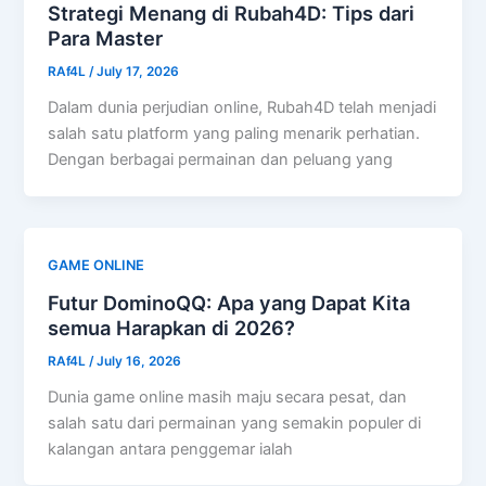
Strategi Menang di Rubah4D: Tips dari
Para Master
RAf4L
/
July 17, 2026
Dalam dunia perjudian online, Rubah4D telah menjadi
salah satu platform yang paling menarik perhatian.
Dengan berbagai permainan dan peluang yang
GAME ONLINE
Futur DominoQQ: Apa yang Dapat Kita
semua Harapkan di 2026?
RAf4L
/
July 16, 2026
Dunia game online masih maju secara pesat, dan
salah satu dari permainan yang semakin populer di
kalangan antara penggemar ialah