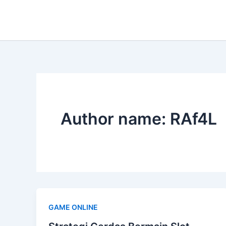
Skip
to
content
Author name: RAf4L
GAME ONLINE