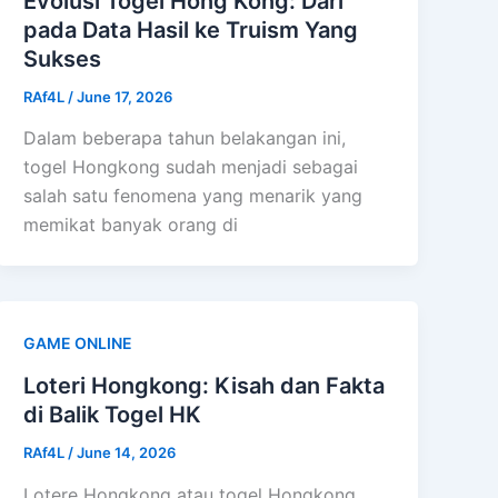
Evolusi Togel Hong Kong: Dari
pada Data Hasil ke Truism Yang
Sukses
RAf4L
/
June 17, 2026
Dalam beberapa tahun belakangan ini,
togel Hongkong sudah menjadi sebagai
salah satu fenomena yang menarik yang
memikat banyak orang di
GAME ONLINE
Loteri Hongkong: Kisah dan Fakta
di Balik Togel HK
RAf4L
/
June 14, 2026
Lotere Hongkong atau togel Hongkong