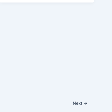
Next
→