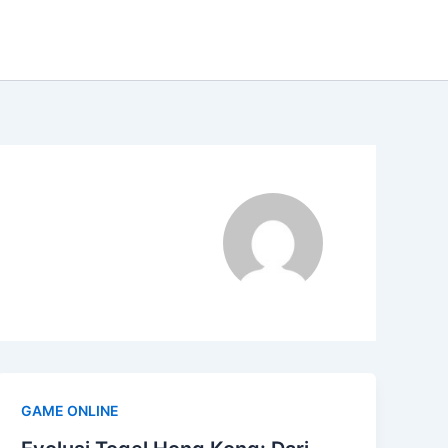
GAME ONLINE