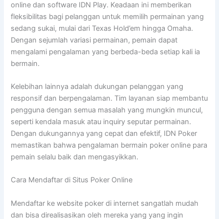
online dan software IDN Play. Keadaan ini memberikan
fleksibilitas bagi pelanggan untuk memilih permainan yang
sedang sukai, mulai dari Texas Hold’em hingga Omaha.
Dengan sejumlah variasi permainan, pemain dapat
mengalami pengalaman yang berbeda-beda setiap kali ia
bermain.
Kelebihan lainnya adalah dukungan pelanggan yang
responsif dan berpengalaman. Tim layanan siap membantu
pengguna dengan semua masalah yang mungkin muncul,
seperti kendala masuk atau inquiry seputar permainan.
Dengan dukungannya yang cepat dan efektif, IDN Poker
memastikan bahwa pengalaman bermain poker online para
pemain selalu baik dan mengasyikkan.
Cara Mendaftar di Situs Poker Online
Mendaftar ke website poker di internet sangatlah mudah
dan bisa direalisasikan oleh mereka yang yang ingin