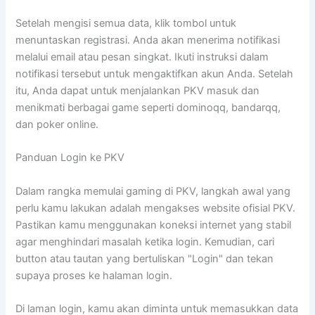
Setelah mengisi semua data, klik tombol untuk
menuntaskan registrasi. Anda akan menerima notifikasi
melalui email atau pesan singkat. Ikuti instruksi dalam
notifikasi tersebut untuk mengaktifkan akun Anda. Setelah
itu, Anda dapat untuk menjalankan PKV masuk dan
menikmati berbagai game seperti dominoqq, bandarqq,
dan poker online.
Panduan Login ke PKV
Dalam rangka memulai gaming di PKV, langkah awal yang
perlu kamu lakukan adalah mengakses website ofisial PKV.
Pastikan kamu menggunakan koneksi internet yang stabil
agar menghindari masalah ketika login. Kemudian, cari
button atau tautan yang bertuliskan "Login" dan tekan
supaya proses ke halaman login.
Di laman login, kamu akan diminta untuk memasukkan data