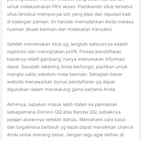
untuk melaksanakan PKV akses. Pastikanlah situs tersebut
situs tersebut mempunyai izin yang jelas dan reputasi baik
di kalangan pemain. Ini hendak memudahkan Anda merasa
nyaman disaat bermain dan melakukan transaksi.
Setelah menemukan situs yg, langkah seterusnya adalah
registrasi dan menciptakan profil. Proses pendaftaran
biasanya relatif gampang, hanya memerlukan informasi
dasar. Sesudah rekening Anda berfungsi, pastikan untuk
mengisi saldo sebelum mulai bermain. Sebagian besar
website menawarkan bonus pendaftaran yg dapat
digunakan dalam mendukung game pertama Anda.
Akhirnya, sebelum masuk lebih dalam ke permainan
sebagaimana Domino QQ atau Bandar QQ, sebaiknya
pelajari aturannya terlebih dahulu. Memahami cara basic
dan bagaimana bertaruh yg tepat dapat menaikkan chance
Anda untuk menang besar. Jangan ragu agar latihan di