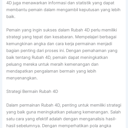
4D juga menawarkan informasi dan statistik yang dapat
membantu pemain dalam mengambil keputusan yang lebih
baik.
Pemain yang ingin sukses dalam Rubah 4D perlu memiliki
strategi yang tepat dan kesabaran. Mempelajari berbagai
kemungkinan angka dan cara kerja permainan menjadi
bagian penting dari proses ini. Dengan pemahaman yang
baik tentang Rubah 4D, pemain dapat meningkatkan
peluang mereka untuk meraih kemenangan dan
mendapatkan pengalaman bermain yang lebih
menyenangkan.
Strategi Bermain Rubah 4D
Dalam permainan Rubah 4D, penting untuk memiliki strategi
yang baik guna meningkatkan peluang kemenangan. Salah
satu cara yang efektif adalah dengan menganalisis hasil-
hasil sebelumnya. Dengan memperhatikan pola angka