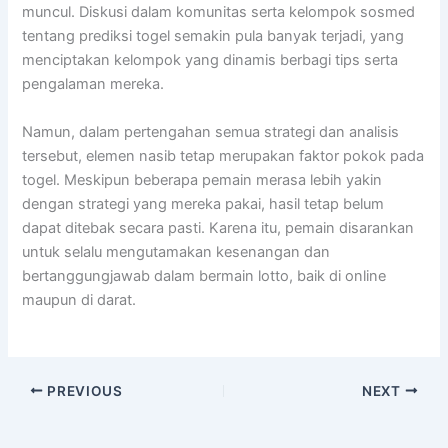
muncul. Diskusi dalam komunitas serta kelompok sosmed
tentang prediksi togel semakin pula banyak terjadi, yang
menciptakan kelompok yang dinamis berbagi tips serta
pengalaman mereka.
Namun, dalam pertengahan semua strategi dan analisis
tersebut, elemen nasib tetap merupakan faktor pokok pada
togel. Meskipun beberapa pemain merasa lebih yakin
dengan strategi yang mereka pakai, hasil tetap belum
dapat ditebak secara pasti. Karena itu, pemain disarankan
untuk selalu mengutamakan kesenangan dan
bertanggungjawab dalam bermain lotto, baik di online
maupun di darat.
PREVIOUS
NEXT