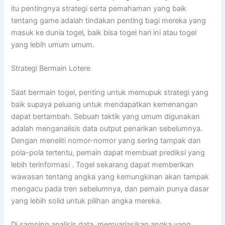
itu pentingnya strategi serta pemahaman yang baik
tentang game adalah tindakan penting bagi mereka yang
masuk ke dunia togel, baik bisa togel hari ini atau togel
yang lebih umum umum.
Strategi Bermain Lotere
Saat bermain togel, penting untuk memupuk strategi yang
baik supaya peluang untuk mendapatkan kemenangan
dapat bertambah. Sebuah taktik yang umum digunakan
adalah menganalisis data output penarikan sebelumnya.
Dengan meneliti nomor-nomor yang sering tampak dan
pola-pola tertentu, pemain dapat membuat prediksi yang
lebih terinformasi . Togel sekarang dapat memberikan
wawasan tentang angka yang kemungkinan akan tampak
mengacu pada tren sebelumnya, dan pemain punya dasar
yang lebih solid untuk pilihan angka mereka.
Di samping analisis data, memvariasikan angka yang