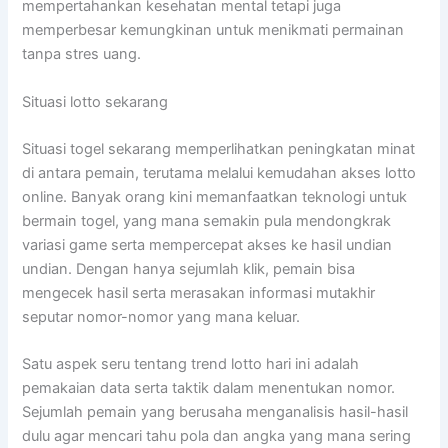
mempertahankan kesehatan mental tetapi juga
memperbesar kemungkinan untuk menikmati permainan
tanpa stres uang.
Situasi lotto sekarang
Situasi togel sekarang memperlihatkan peningkatan minat
di antara pemain, terutama melalui kemudahan akses lotto
online. Banyak orang kini memanfaatkan teknologi untuk
bermain togel, yang mana semakin pula mendongkrak
variasi game serta mempercepat akses ke hasil undian
undian. Dengan hanya sejumlah klik, pemain bisa
mengecek hasil serta merasakan informasi mutakhir
seputar nomor-nomor yang mana keluar.
Satu aspek seru tentang trend lotto hari ini adalah
pemakaian data serta taktik dalam menentukan nomor.
Sejumlah pemain yang berusaha menganalisis hasil-hasil
dulu agar mencari tahu pola dan angka yang mana sering