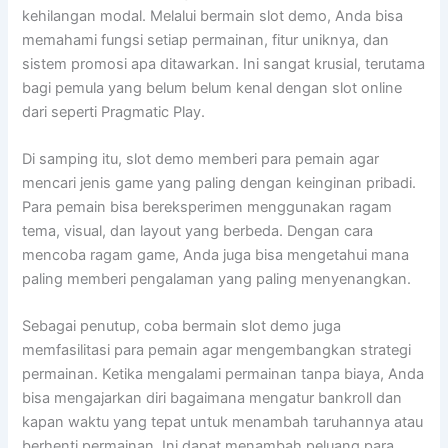
kehilangan modal. Melalui bermain slot demo, Anda bisa
memahami fungsi setiap permainan, fitur uniknya, dan
sistem promosi apa ditawarkan. Ini sangat krusial, terutama
bagi pemula yang belum belum kenal dengan slot online
dari seperti Pragmatic Play.
Di samping itu, slot demo memberi para pemain agar
mencari jenis game yang paling dengan keinginan pribadi.
Para pemain bisa bereksperimen menggunakan ragam
tema, visual, dan layout yang berbeda. Dengan cara
mencoba ragam game, Anda juga bisa mengetahui mana
paling memberi pengalaman yang paling menyenangkan.
Sebagai penutup, coba bermain slot demo juga
memfasilitasi para pemain agar mengembangkan strategi
permainan. Ketika mengalami permainan tanpa biaya, Anda
bisa mengajarkan diri bagaimana mengatur bankroll dan
kapan waktu yang tepat untuk menambah taruhannya atau
berhenti permainan. Ini dapat menambah peluang para