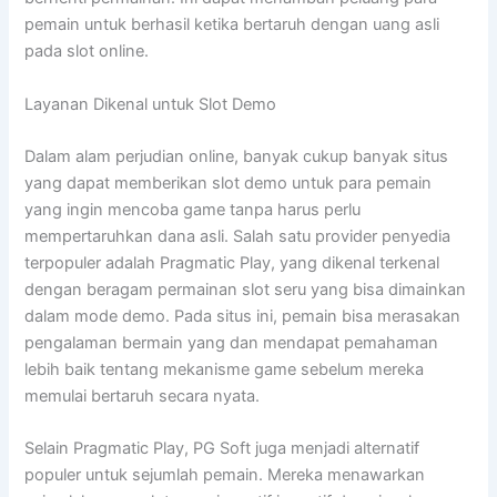
pemain untuk berhasil ketika bertaruh dengan uang asli
pada slot online.
Layanan Dikenal untuk Slot Demo
Dalam alam perjudian online, banyak cukup banyak situs
yang dapat memberikan slot demo untuk para pemain
yang ingin mencoba game tanpa harus perlu
mempertaruhkan dana asli. Salah satu provider penyedia
terpopuler adalah Pragmatic Play, yang dikenal terkenal
dengan beragam permainan slot seru yang bisa dimainkan
dalam mode demo. Pada situs ini, pemain bisa merasakan
pengalaman bermain yang dan mendapat pemahaman
lebih baik tentang mekanisme game sebelum mereka
memulai bertaruh secara nyata.
Selain Pragmatic Play, PG Soft juga menjadi alternatif
populer untuk sejumlah pemain. Mereka menawarkan