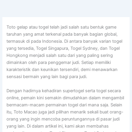
Skip
to
content
Toto gelap atau togel telah jadi salah satu bentuk game
taruhan yang amat terkenal pada banyak bagian global,
termasuk di pada Indonesia. Di antara banyak varian togel
yang tersedia, Togel Singapura, Togel Sydney, dan Togel
Hongkong menjadi salah satu dari yang paling sering
dimainkan oleh para penggemar judi. Setiap memiliki
karakteristik dan keunikan tersendiri, demi menawarkan
sensasi bermain yang lain bagi para judi.
Dengan hadirnya kehadiran supertogel serta togel secara
online, pemain kini semakin dimudahkan dalam mengambil
bermacam-macam permainan togel dari mana saja. Selain
itu, Toto Macao juga jadi pilihan menarik sekali buat orang-
orang yang ingin mencoba peruntungannya di pasar judi
yang lain. Di dalam artikel ini, kami akan membahas