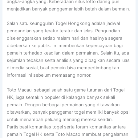
angka-angka yang. Keberadaan situs lotto daring pun
menjadikan banyak penggemar lebih betah dalam bermain.
Salah satu keunggulan Togel Hongkong adalah jadwal
pengundian yang teratur teratur dan jelas. Pengundian
diselenggarakan setiap malam hari dan hasilnya segera
dibeberkan ke publik. Ini memberikan kepercayaan bagi
pemain terhadap keadilan dalam permainan. Selain itu, ada
sejumlah tebakan serta analisis yang dibagikan secara luas
di media sosial, buat pemain bisa mempertimbangkan
informasi ini sebelum memasang nomor.
Toto Macau, sebagai salah satu game turunan dari Togel
HK, juga semakin populer di kalangan banyak sekali
pemain. Dengan berbagai permainan yang ditawarkan
ditawarkan, banyak penggemar togel memiliki banyak opsi
untuk menambah peluang menang mereka sendiri.
Partisipasi komunitas togel serta forum komunitas antara
pemain Togel HK serta Toto Macao membuat pengalaman