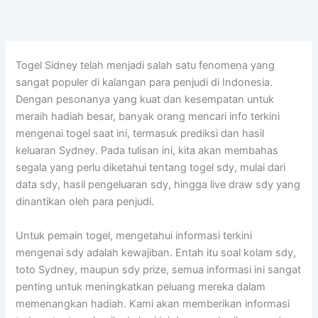
Skip
to
content
Togel Sidney telah menjadi salah satu fenomena yang
sangat populer di kalangan para penjudi di Indonesia.
Dengan pesonanya yang kuat dan kesempatan untuk
meraih hadiah besar, banyak orang mencari info terkini
mengenai togel saat ini, termasuk prediksi dan hasil
keluaran Sydney. Pada tulisan ini, kita akan membahas
segala yang perlu diketahui tentang togel sdy, mulai dari
data sdy, hasil pengeluaran sdy, hingga live draw sdy yang
dinantikan oleh para penjudi.
Untuk pemain togel, mengetahui informasi terkini
mengenai sdy adalah kewajiban. Entah itu soal kolam sdy,
toto Sydney, maupun sdy prize, semua informasi ini sangat
penting untuk meningkatkan peluang mereka dalam
memenangkan hadiah. Kami akan memberikan informasi