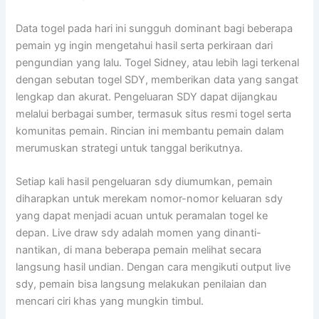
Data togel pada hari ini sungguh dominant bagi beberapa
pemain yg ingin mengetahui hasil serta perkiraan dari
pengundian yang lalu. Togel Sidney, atau lebih lagi terkenal
dengan sebutan togel SDY, memberikan data yang sangat
lengkap dan akurat. Pengeluaran SDY dapat dijangkau
melalui berbagai sumber, termasuk situs resmi togel serta
komunitas pemain. Rincian ini membantu pemain dalam
merumuskan strategi untuk tanggal berikutnya.
Setiap kali hasil pengeluaran sdy diumumkan, pemain
diharapkan untuk merekam nomor-nomor keluaran sdy
yang dapat menjadi acuan untuk peramalan togel ke
depan. Live draw sdy adalah momen yang dinanti-
nantikan, di mana beberapa pemain melihat secara
langsung hasil undian. Dengan cara mengikuti output live
sdy, pemain bisa langsung melakukan penilaian dan
mencari ciri khas yang mungkin timbul.