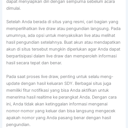
dapat menyiapkan diri dengan sempurna sebelum acara
dimulai.
Setelah Anda berada di situs yang resmi, cari bagian yang
memperlihatkan live draw atau pengundian langsung. Pada
umumnya, ada opsi untuk menyaksikan live atau melihat
hasil pengundian setelahnya. Buat akun atau mendapatkan
akun di situs tersebut mungkin diperlukan agar Anda dapat
berpartisipasi dalam live draw dan memperoleh informasi
hasil secara tepat dan benar.
Pada saat proses live draw, penting untuk selalu meng-
update dengan hasil keluaran SDY. Berbagai situs juga
memiliki fitur notifikasi yang bisa Anda aktifkan untuk
menerima hasil realtime ke perangkat Anda. Dengan cara
ini, Anda tidak akan ketinggalan informasi mengenai
nomor-nomor yang keluar dan bisa langsung mengecek
apakah nomor yang Anda pasang benar dengan hasil
pengundian.