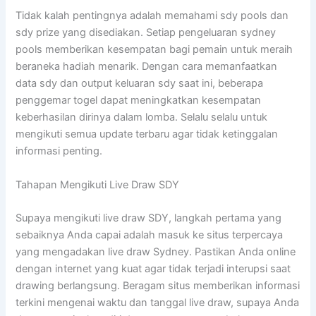
Tidak kalah pentingnya adalah memahami sdy pools dan
sdy prize yang disediakan. Setiap pengeluaran sydney
pools memberikan kesempatan bagi pemain untuk meraih
beraneka hadiah menarik. Dengan cara memanfaatkan
data sdy dan output keluaran sdy saat ini, beberapa
penggemar togel dapat meningkatkan kesempatan
keberhasilan dirinya dalam lomba. Selalu selalu untuk
mengikuti semua update terbaru agar tidak ketinggalan
informasi penting.
Tahapan Mengikuti Live Draw SDY
Supaya mengikuti live draw SDY, langkah pertama yang
sebaiknya Anda capai adalah masuk ke situs terpercaya
yang mengadakan live draw Sydney. Pastikan Anda online
dengan internet yang kuat agar tidak terjadi interupsi saat
drawing berlangsung. Beragam situs memberikan informasi
terkini mengenai waktu dan tanggal live draw, supaya Anda