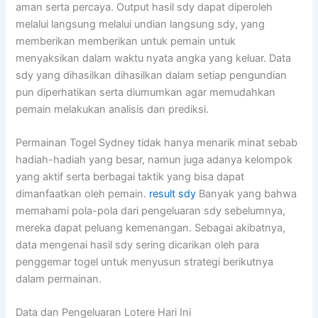
aman serta percaya. Output hasil sdy dapat diperoleh
melalui langsung melalui undian langsung sdy, yang
memberikan memberikan untuk pemain untuk
menyaksikan dalam waktu nyata angka yang keluar. Data
sdy yang dihasilkan dihasilkan dalam setiap pengundian
pun diperhatikan serta diumumkan agar memudahkan
pemain melakukan analisis dan prediksi.
Permainan Togel Sydney tidak hanya menarik minat sebab
hadiah-hadiah yang besar, namun juga adanya kelompok
yang aktif serta berbagai taktik yang bisa dapat
dimanfaatkan oleh pemain.
result sdy
Banyak yang bahwa
memahami pola-pola dari pengeluaran sdy sebelumnya,
mereka dapat peluang kemenangan. Sebagai akibatnya,
data mengenai hasil sdy sering dicarikan oleh para
penggemar togel untuk menyusun strategi berikutnya
dalam permainan.
Data dan Pengeluaran Lotere Hari Ini