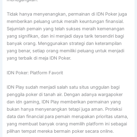
Tidak hanya menyenangkan, permainan di IDN Poker juga
memberikan peluang untuk meraih keuntungan finansial.
Sejumlah pemain yang telah sukses meraih kemenangan
yang signifikan, dan ini menjadi daya tarik tersendiri bagi
banyak orang. Menggunakan strategi dan keterampilan
yang benar, setiap orang memiliki peluang untuk menjadi
yang terbaik di meja IDN Poker.
IDN Poker: Platform Favorit
IDN Play sudah menjadi salah satu situs unggulan bagi
penggila poker di tanah air. Dengan adanya wargapoker
dan idn gaming, IDN Play memberikan permainan yang
bukan hanya menyenangkan tetapi juga aman. Proteksi
data dan financial para pemain merupakan prioritas utama,
yang membuat banyak orang memilih platform ini sebagai
pilihan tempat mereka bermain poker secara online.