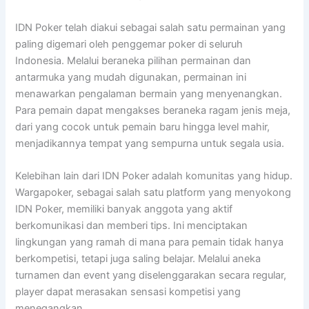
IDN Poker telah diakui sebagai salah satu permainan yang
paling digemari oleh penggemar poker di seluruh
Indonesia. Melalui beraneka pilihan permainan dan
antarmuka yang mudah digunakan, permainan ini
menawarkan pengalaman bermain yang menyenangkan.
Para pemain dapat mengakses beraneka ragam jenis meja,
dari yang cocok untuk pemain baru hingga level mahir,
menjadikannya tempat yang sempurna untuk segala usia.
Kelebihan lain dari IDN Poker adalah komunitas yang hidup.
Wargapoker, sebagai salah satu platform yang menyokong
IDN Poker, memiliki banyak anggota yang aktif
berkomunikasi dan memberi tips. Ini menciptakan
lingkungan yang ramah di mana para pemain tidak hanya
berkompetisi, tetapi juga saling belajar. Melalui aneka
turnamen dan event yang diselenggarakan secara regular,
player dapat merasakan sensasi kompetisi yang
menegangkan.