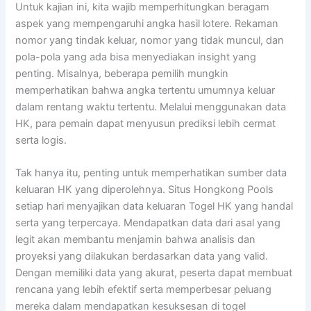
Untuk kajian ini, kita wajib memperhitungkan beragam
aspek yang mempengaruhi angka hasil lotere. Rekaman
nomor yang tindak keluar, nomor yang tidak muncul, dan
pola-pola yang ada bisa menyediakan insight yang
penting. Misalnya, beberapa pemilih mungkin
memperhatikan bahwa angka tertentu umumnya keluar
dalam rentang waktu tertentu. Melalui menggunakan data
HK, para pemain dapat menyusun prediksi lebih cermat
serta logis.
Tak hanya itu, penting untuk memperhatikan sumber data
keluaran HK yang diperolehnya. Situs Hongkong Pools
setiap hari menyajikan data keluaran Togel HK yang handal
serta yang terpercaya. Mendapatkan data dari asal yang
legit akan membantu menjamin bahwa analisis dan
proyeksi yang dilakukan berdasarkan data yang valid.
Dengan memiliki data yang akurat, peserta dapat membuat
rencana yang lebih efektif serta memperbesar peluang
mereka dalam mendapatkan kesuksesan di togel