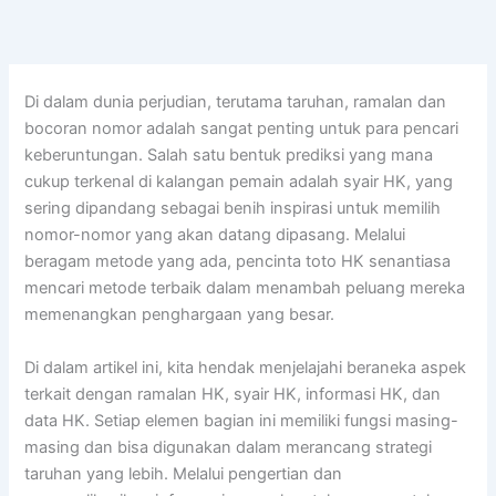
Skip
to
content
Di dalam dunia perjudian, terutama taruhan, ramalan dan
bocoran nomor adalah sangat penting untuk para pencari
keberuntungan. Salah satu bentuk prediksi yang mana
cukup terkenal di kalangan pemain adalah syair HK, yang
sering dipandang sebagai benih inspirasi untuk memilih
nomor-nomor yang akan datang dipasang. Melalui
beragam metode yang ada, pencinta toto HK senantiasa
mencari metode terbaik dalam menambah peluang mereka
memenangkan penghargaan yang besar.
Di dalam artikel ini, kita hendak menjelajahi beraneka aspek
terkait dengan ramalan HK, syair HK, informasi HK, dan
data HK. Setiap elemen bagian ini memiliki fungsi masing-
masing dan bisa digunakan dalam merancang strategi
taruhan yang lebih. Melalui pengertian dan