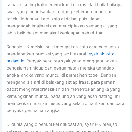
ramalan sering kali menemukan inspirasi dari baik-baiknya
syair yang mengisahkan tentang keberuntungan dan
rezeki. Indahnya kata-kata di dalam puisi dapat
menggugah imajinasi dan menciptakan semangat yang
lebih baik dalam menjalani kehidupan sehari-hari.
Rahasia HK melalui puisi merupakan satu cara cara untuk
mendapatkan prediksi yang lebih akurat.
syair hk lotto
malam ini
Banyak pencipta syair yang menggabungkan
pengalaman hidup dan pengamatan mereka terhadap
angka-angka yang muncul di permainan togel. Dengan
menganalisis arti di belakang setiap frasa, para pemain
dapat menginterpretasikan dan menentukan angka yang
kemungkinan muncul pada undian yang akan datang. Ini
memberikan nuansa mistis yang selalu dinantikan dari para
penyuka permainan angka.
Di dunia yang dipenuhi ketidakpastian, syair HK menjadi
sebagai pemandu untuk para pencari keberuntungan.