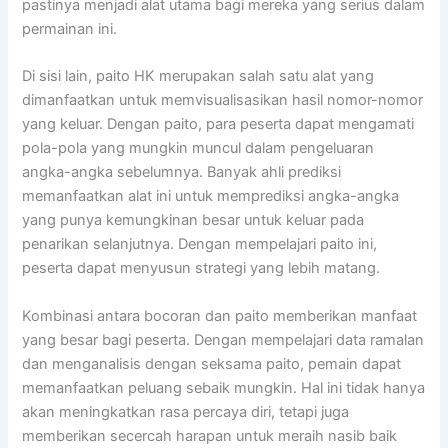
pastinya menjadi alat utama bagi mereka yang serius dalam
permainan ini.
Di sisi lain, paito HK merupakan salah satu alat yang
dimanfaatkan untuk memvisualisasikan hasil nomor-nomor
yang keluar. Dengan paito, para peserta dapat mengamati
pola-pola yang mungkin muncul dalam pengeluaran
angka-angka sebelumnya. Banyak ahli prediksi
memanfaatkan alat ini untuk memprediksi angka-angka
yang punya kemungkinan besar untuk keluar pada
penarikan selanjutnya. Dengan mempelajari paito ini,
peserta dapat menyusun strategi yang lebih matang.
Kombinasi antara bocoran dan paito memberikan manfaat
yang besar bagi peserta. Dengan mempelajari data ramalan
dan menganalisis dengan seksama paito, pemain dapat
memanfaatkan peluang sebaik mungkin. Hal ini tidak hanya
akan meningkatkan rasa percaya diri, tetapi juga
memberikan secercah harapan untuk meraih nasib baik