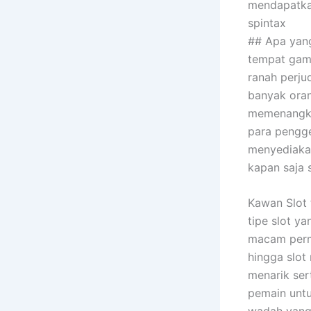
mendapatka
spintax
## Apa yan
tempat gam
ranah perju
banyak oran
memenangkan
para pengg
menyediaka
kapan saja 
Kawan Slot 
tipe slot y
macam perma
hingga slot
menarik se
pemain untu