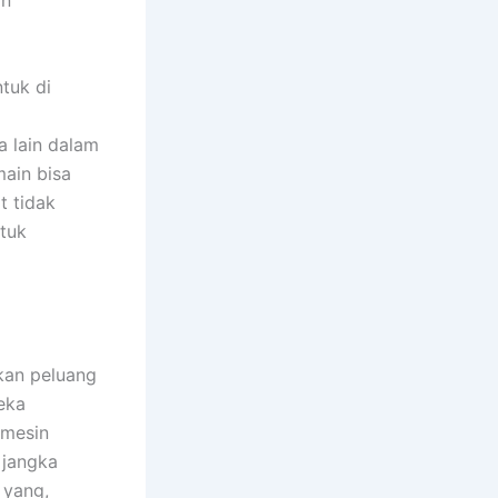
an
tuk di
a lain dalam
main bisa
t tidak
tuk
kan peluang
eka
 mesin
 jangka
 yang,