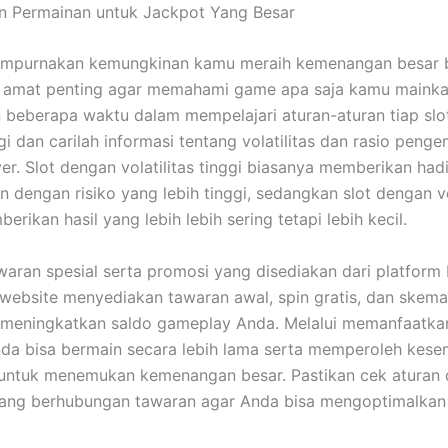
n Permainan untuk Jackpot Yang Besar
mpurnakan kemungkinan kamu meraih kemenangan besar 
, amat penting agar memahami game apa saja kamu mainka
 beberapa waktu dalam mempelajari aturan-aturan tiap slo
i dan carilah informasi tentang volatilitas dan rasio penge
er. Slot dengan volatilitas tinggi biasanya memberikan had
n dengan risiko yang lebih tinggi, sedangkan slot dengan vo
rikan hasil yang lebih lebih sering tetapi lebih kecil.
aran spesial serta promosi yang disediakan dari platform 
website menyediakan tawaran awal, spin gratis, dan skema 
 meningkatkan saldo gameplay Anda. Melalui memanfaatka
nda bisa bermain secara lebih lama serta memperoleh kes
 untuk menemukan kemenangan besar. Pastikan cek aturan
yang berhubungan tawaran agar Anda bisa mengoptimalkan