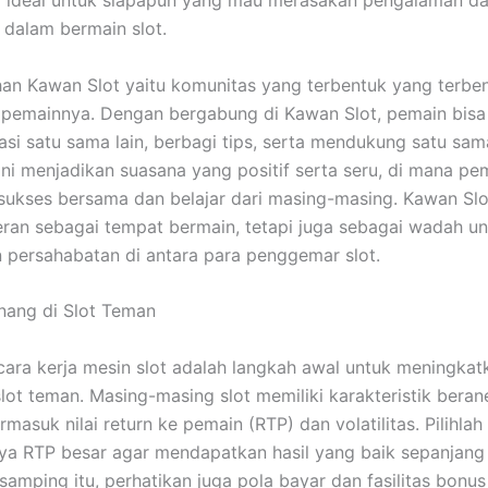
 ideal untuk siapapun yang mau merasakan pengalaman d
dalam bermain slot.
han Kawan Slot yaitu komunitas yang terbentuk yang terben
 pemainnya. Dengan bergabung di Kawan Slot, pemain bisa
si satu sama lain, berbagi tips, serta mendukung satu sam
Ini menjadikan suasana yang positif serta seru, di mana pe
ukses bersama dan belajar dari masing-masing. Kawan Slo
ran sebagai tempat bermain, tetapi juga sebagai wadah un
persahabatan di antara para penggemar slot.
nang di Slot Teman
ra kerja mesin slot adalah langkah awal untuk meningkat
lot teman. Masing-masing slot memiliki karakteristik beran
masuk nilai return ke pemain (RTP) dan volatilitas. Pilihlah
a RTP besar agar mendapatkan hasil yang baik sepanjang
samping itu, perhatikan juga pola bayar dan fasilitas bonus