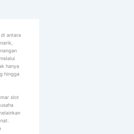
 di antara
narik,
enangan
melalui
ak hanya
g hingga
mar slot
 usaha
melainkan
nat.
h