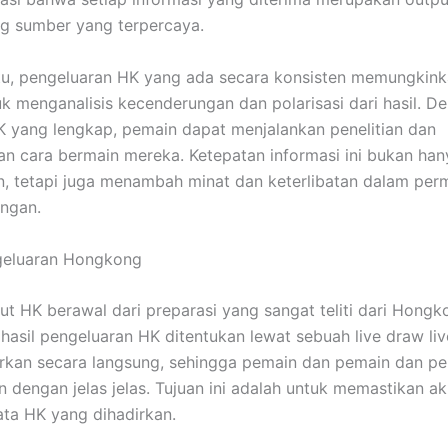
g sumber yang terpercaya.
tu, pengeluaran HK yang ada secara konsisten memungkink
k menganalisis kecenderungan dan polarisasi dari hasil. D
K yang lengkap, pemain dapat menjalankan penelitian dan
n cara bermain mereka. Ketepatan informasi ini bukan ha
, tetapi juga menambah minat dan keterlibatan dalam perm
ungan.
geluaran Hongkong
ut HK berawal dari preparasi yang sangat teliti dari Hongk
l hasil pengeluaran HK ditentukan lewat sebuah live draw li
arkan secara langsung, sehingga pemain dan pemain dan p
 dengan jelas jelas. Tujuan ini adalah untuk memastikan ak
data HK yang dihadirkan.