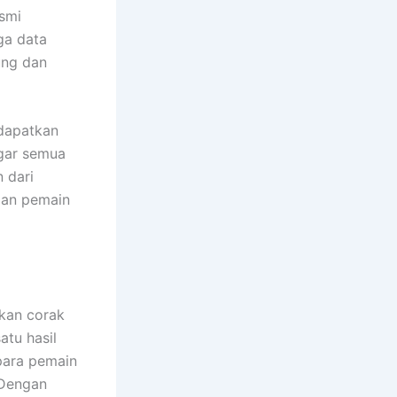
esmi
ga data
ung dan
ndapatkan
agar semua
 dari
aan pemain
kan corak
atu hasil
para pemain
 Dengan