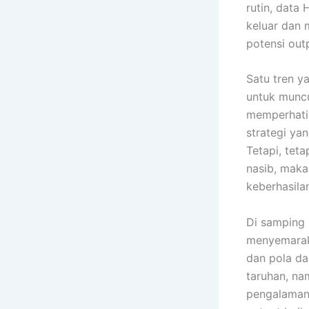
rutin, data
keluar dan 
potensi out
Satu tren y
untuk muncu
memperhati
strategi ya
Tetapi, tet
nasib, maka
keberhasila
Di samping 
menyemarakk
dan pola da
taruhan, na
pengalaman