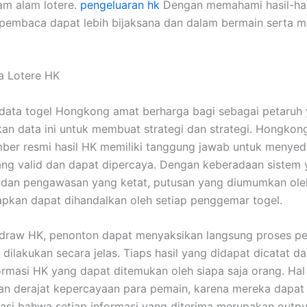
am alam lotere.
pengeluaran hk
Dengan memahami hasil-hasi
pembaca dapat lebih bijaksana dan dalam bermain serta m
a Lotere HK
data togel Hongkong amat berharga bagi sebagai petaruh
n data ini untuk membuat strategi dan strategi. Hongkon
ber resmi hasil HK memiliki tanggung jawab untuk menyed
ang valid dan dapat dipercaya. Dengan keberadaan sistem
ir dan pengawasan yang ketat, putusan yang diumumkan ol
apkan dapat dihandalkan oleh setiap penggemar togel.
e draw HK, penonton dapat menyaksikan langsung proses p
dilakukan secara jelas. Tiaps hasil yang didapat dicatat da
ormasi HK yang dapat ditemukan oleh siapa saja orang. Hal 
n derajat kepercayaan para pemain, karena mereka dapat
si bahwa setiap informasi yang diterima merupakan outpu