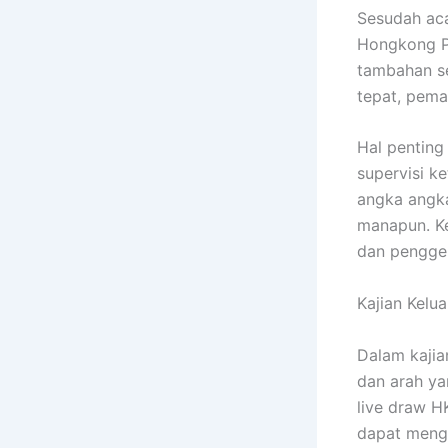
Sesudah aca
Hongkong Po
tambahan se
tepat, pema
Hal penting
supervisi k
angka angka
manapun. Ke
dan pengge
Kajian Kelu
Dalam kajia
dan arah yan
live draw H
dapat mengh