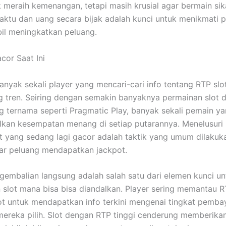
 meraih kemenangan, tetapi masih krusial agar bermain sika
ktu dan uang secara bijak adalah kunci untuk menikmati
il meningkatkan peluang.
cor Saat Ini
anyak sekali player yang mencari-cari info tentang RTP slo
 tren. Seiring dengan semakin banyaknya permainan slot d
ternama seperti Pragmatic Play, banyak sekali pemain ya
an kesempatan menang di setiap putarannya. Menelusuri 
ot yang sedang lagi gacor adalah taktik yang umum dilakuk
r peluang mendapatkan jackpot.
gembalian langsung adalah salah satu dari elemen kunci un
slot mana bisa bisa diandalkan. Player sering memantau R
ot untuk mendapatkan info terkini mengenai tingkat pemba
ereka pilih. Slot dengan RTP tinggi cenderung memberika