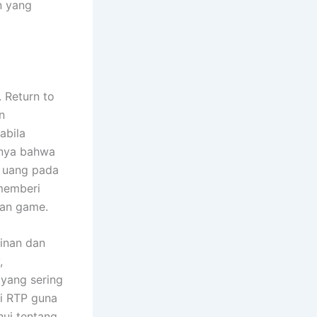
n yang
. Return to
n
abila
inya bahwa
5 uang pada
 memberi
an game.
ainan dan
,
 yang sering
ai RTP guna
ui tentang