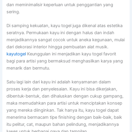
dan meminimalisir keperluan untuk penggantian yang
sering.
Di samping kekuatan, kayu togel juga dikenal atas estetika
seratnya. Permukaan kayu ini dengan halus dan indah
menjadikannya sangat cocok untuk aneka kegunaan, mulai
dari dekorasi interior hingga pembuatan alat musik.
kayutogel
Keunggulan ini menjadikan kayu togel favorit
bagi para artisi yang bermaksud menghasilkan karya yang
menarik dan bermutu.
Satu lagi lain dari kayu ini adalah kenyamanan dalam
proses kerja dan penyelesaian. Kayu ini bisa dikerjakan,
dibentuk-bentuk, dan dihaluskan dengan cukup gampang,
maka memudahkan para artisi untuk menciptakan konsep
yang mereka diinginkan. Tak hanya itu, kayu togel dapat
menerima bermacam tipe finishing dengan baik-baik, baik
itu pelitur, cat, maupun bahan pelindung, menjadikannya
luwes untuk berbagai gaya dan tampilan.