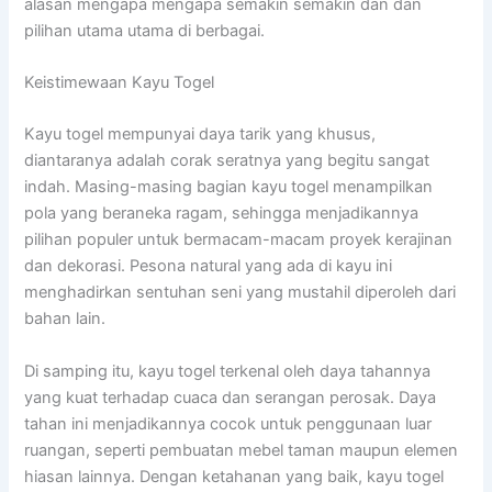
alasan mengapa mengapa semakin semakin dan dan
pilihan utama utama di berbagai.
Keistimewaan Kayu Togel
Kayu togel mempunyai daya tarik yang khusus,
diantaranya adalah corak seratnya yang begitu sangat
indah. Masing-masing bagian kayu togel menampilkan
pola yang beraneka ragam, sehingga menjadikannya
pilihan populer untuk bermacam-macam proyek kerajinan
dan dekorasi. Pesona natural yang ada di kayu ini
menghadirkan sentuhan seni yang mustahil diperoleh dari
bahan lain.
Di samping itu, kayu togel terkenal oleh daya tahannya
yang kuat terhadap cuaca dan serangan perosak. Daya
tahan ini menjadikannya cocok untuk penggunaan luar
ruangan, seperti pembuatan mebel taman maupun elemen
hiasan lainnya. Dengan ketahanan yang baik, kayu togel