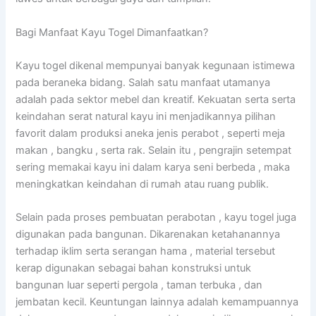
Bagi Manfaat Kayu Togel Dimanfaatkan?
Kayu togel dikenal mempunyai banyak kegunaan istimewa
pada beraneka bidang. Salah satu manfaat utamanya
adalah pada sektor mebel dan kreatif. Kekuatan serta serta
keindahan serat natural kayu ini menjadikannya pilihan
favorit dalam produksi aneka jenis perabot , seperti meja
makan , bangku , serta rak. Selain itu , pengrajin setempat
sering memakai kayu ini dalam karya seni berbeda , maka
meningkatkan keindahan di rumah atau ruang publik.
Selain pada proses pembuatan perabotan , kayu togel juga
digunakan pada bangunan. Dikarenakan ketahanannya
terhadap iklim serta serangan hama , material tersebut
kerap digunakan sebagai bahan konstruksi untuk
bangunan luar seperti pergola , taman terbuka , dan
jembatan kecil. Keuntungan lainnya adalah kemampuannya