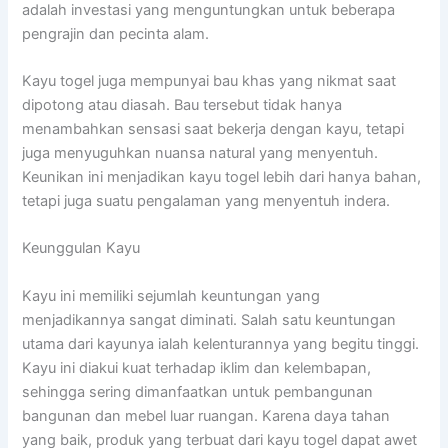
adalah investasi yang menguntungkan untuk beberapa
pengrajin dan pecinta alam.
Kayu togel juga mempunyai bau khas yang nikmat saat
dipotong atau diasah. Bau tersebut tidak hanya
menambahkan sensasi saat bekerja dengan kayu, tetapi
juga menyuguhkan nuansa natural yang menyentuh.
Keunikan ini menjadikan kayu togel lebih dari hanya bahan,
tetapi juga suatu pengalaman yang menyentuh indera.
Keunggulan Kayu
Kayu ini memiliki sejumlah keuntungan yang
menjadikannya sangat diminati. Salah satu keuntungan
utama dari kayunya ialah kelenturannya yang begitu tinggi.
Kayu ini diakui kuat terhadap iklim dan kelembapan,
sehingga sering dimanfaatkan untuk pembangunan
bangunan dan mebel luar ruangan. Karena daya tahan
yang baik, produk yang terbuat dari kayu togel dapat awet