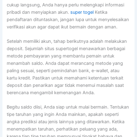
cukup langsung, Anda hanya perlu melengkapi informasi
pribadi dan menyiapkan akun.
super togel
Ketika
pendaftaran dituntaskan, jangan lupa untuk menyelesaikan
verifikasi akun agar dapat ikut bermain dengan aman.
Setelah memiliki akun, tahap berikutnya adalah melakukan
deposit. Sejumlah situs supertogel menawarkan berbagai
metode pembayaran yang membantu pemain untuk
menambah saldo. Anda dapat merancang metode yang
paling sesuai, seperti pemindahan bank, e-wallet, atau
kartu kredit. Pastikan untuk memahami ketentuan terkait
deposit dan penarikan agar tidak menemui masalah saat
berencana mengambil kemenangan Anda.
Begitu saldo diisi, Anda siap untuk mulai bermain. Tentukan
tipe taruhan yang ingin Anda mainkan, apakah seperti
angka prediksi atau jenis lainnya yang ditawarkan. Ketika
menempatkan taruhan, perhatikan peluang yang ada,
karena tiap tipe taruhan mempunyai tingkat bahaya dan