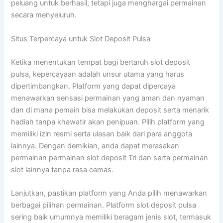
peluang untuk berhasil, tetapi juga menghargai permainan
secara menyeluruh.
Situs Terpercaya untuk Slot Deposit Pulsa
Ketika menentukan tempat bagi bertaruh slot deposit
pulsa, kepercayaan adalah unsur utama yang harus
dipertimbangkan. Platform yang dapat dipercaya
menawarkan sensasi permainan yang aman dan nyaman
dan di mana pemain bisa melakukan deposit serta menarik
hadiah tanpa khawatir akan penipuan. Pilih platform yang
memiliki izin resmi serta ulasan baik dari para anggota
lainnya. Dengan demikian, anda dapat merasakan
permainan permainan slot deposit Tri dan serta permainan
slot lainnya tanpa rasa cemas.
Lanjutkan, pastikan platform yang Anda pilih menawarkan
berbagai pilihan permainan. Platform slot deposit pulsa
sering baik umumnya memiliki beragam jenis slot, termasuk