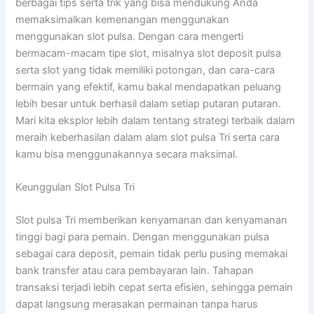
berbagai tips serta trik yang bisa mendukung Anda
memaksimalkan kemenangan menggunakan
menggunakan slot pulsa. Dengan cara mengerti
bermacam-macam tipe slot, misalnya slot deposit pulsa
serta slot yang tidak memiliki potongan, dan cara-cara
bermain yang efektif, kamu bakal mendapatkan peluang
lebih besar untuk berhasil dalam setiap putaran putaran.
Mari kita eksplor lebih dalam tentang strategi terbaik dalam
meraih keberhasilan dalam alam slot pulsa Tri serta cara
kamu bisa menggunakannya secara maksimal.
Keunggulan Slot Pulsa Tri
Slot pulsa Tri memberikan kenyamanan dan kenyamanan
tinggi bagi para pemain. Dengan menggunakan pulsa
sebagai cara deposit, pemain tidak perlu pusing memakai
bank transfer atau cara pembayaran lain. Tahapan
transaksi terjadi lebih cepat serta efisien, sehingga pemain
dapat langsung merasakan permainan tanpa harus