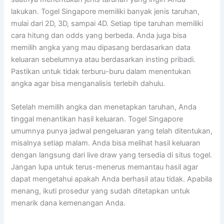
lakukan. Togel Singapore memiliki banyak jenis taruhan,
mulai dari 2D, 3D, sampai 4D. Setiap tipe taruhan memiliki
cara hitung dan odds yang berbeda. Anda juga bisa
memilih angka yang mau dipasang berdasarkan data
keluaran sebelumnya atau berdasarkan insting pribadi.
Pastikan untuk tidak terburu-buru dalam menentukan
angka agar bisa menganalisis terlebih dahulu.
Setelah memilih angka dan menetapkan taruhan, Anda
tinggal menantikan hasil keluaran. Togel Singapore
umumnya punya jadwal pengeluaran yang telah ditentukan,
misalnya setiap malam. Anda bisa melihat hasil keluaran
dengan langsung dari live draw yang tersedia di situs togel.
Jangan lupa untuk terus-menerus memantau hasil agar
dapat mengetahui apakah Anda berhasil atau tidak. Apabila
menang, ikuti prosedur yang sudah ditetapkan untuk
menarik dana kemenangan Anda.