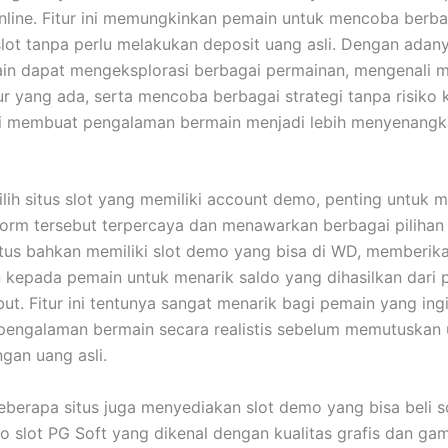
nline. Fitur ini memungkinkan pemain untuk mencoba berbag
lot tanpa perlu melakukan deposit uang asli. Dengan adan
in dapat mengeksplorasi berbagai permainan, mengenali 
tur yang ada, serta mencoba berbagai strategi tanpa risiko 
ini membuat pengalaman bermain menjadi lebih menyenang
.
ih situs slot yang memiliki account demo, penting untuk 
orm tersebut terpercaya dan menawarkan berbagai pilihan
tus bahkan memiliki slot demo yang bisa di WD, memberik
kepada pemain untuk menarik saldo yang dihasilkan dari 
ut. Fitur ini tentunya sangat menarik bagi pemain yang ing
engalaman bermain secara realistis sebelum memutuskan 
gan uang asli.
 beberapa situs juga menyediakan slot demo yang bisa beli sc
o slot PG Soft yang dikenal dengan kualitas grafis dan ga