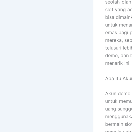
seolah-olah
slot yang a
bisa dimain
untuk menar
emas bagi p
mereka, seb
telusuri le
demo, dan 
menarik ini.
Apa Itu Aku
Akun demo s
untuk memu
uang sunggu
menggunaka
bermain slo
pemula unt