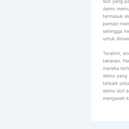
slot yang p
demo memun
termasuk sl
pemain menil
sehingga me
untuk dima
Terakhir, s
tekanan. Pe
mereka terh
demo yang b
terbaik unt
demo slot a
mengasah k