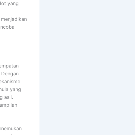
lot yang
i menjadikan
mencoba
sempatan
. Dengan
mekanisme
mula yang
 asli.
ampilan
menemukan