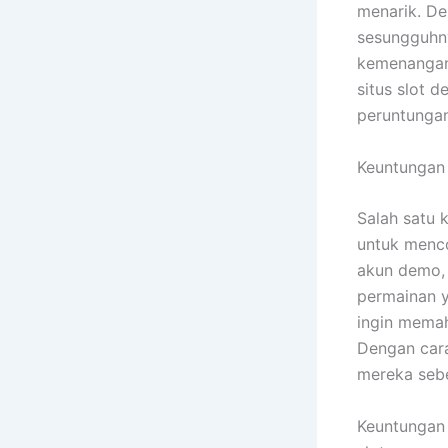
menarik. De
sesungguhn
kemenangan 
situs slot 
peruntungan
Keuntungan
Salah satu
untuk menco
akun demo,
permainan y
ingin memah
Dengan cara
mereka sebe
Keuntungan