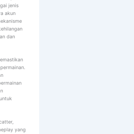
ai jenis
ya akun
mekanisme
kehilangan
kan dan
memastikan
 permainan.
an
permainan
in
untuk
atter,
meplay yang