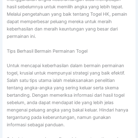
hasil sebelumnya untuk memilih angka yang lebih tepat.
Melalui pengetahuan yang baik tentang Togel HK, pemain
dapat memperbesar peluang mereka untuk meraih
keberhasilan dan meraih keuntungan yang besar dari
permainan ini.
Tips Berhasil Bermain Permainan Togel
Untuk mencapai keberhasilan dalam bermain permainan
togel, krusial untuk mempunyai strategi yang baik efektif.
Salah satu tips utama ialah melaksanakan penelitian
tentang angka-angka yang sering keluar serta skema
bertanding. Dengan memeriksa informasi dari hasil togel
sebelum, anda dapat mendapat ide yang lebih jelas
mengenai peluang angka yang bakal keluar. Hindari hanya
tergantung pada keberuntungan, namun gunakan
informasi sebagai panduan.