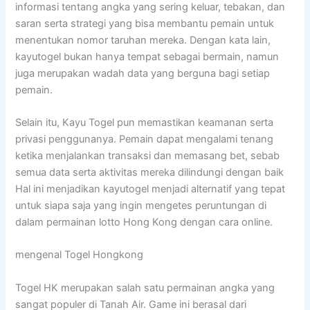
informasi tentang angka yang sering keluar, tebakan, dan
saran serta strategi yang bisa membantu pemain untuk
menentukan nomor taruhan mereka. Dengan kata lain,
kayutogel bukan hanya tempat sebagai bermain, namun
juga merupakan wadah data yang berguna bagi setiap
pemain.
Selain itu, Kayu Togel pun memastikan keamanan serta
privasi penggunanya. Pemain dapat mengalami tenang
ketika menjalankan transaksi dan memasang bet, sebab
semua data serta aktivitas mereka dilindungi dengan baik
Hal ini menjadikan kayutogel menjadi alternatif yang tepat
untuk siapa saja yang ingin mengetes peruntungan di
dalam permainan lotto Hong Kong dengan cara online.
mengenal Togel Hongkong
Togel HK merupakan salah satu permainan angka yang
sangat populer di Tanah Air. Game ini berasal dari