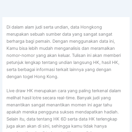
Skip
to
content
Di dalam alam judi serta undian, data Hongkong
merupakan sebuah sumber data yang sangat sangat
berharga bagi pemain. Dengan menggunakan data ini,
Kamu bisa lebih mudah menganalisis dan meramalkan
nomor-nomor yang akan keluar. Tulisan ini akan memberi
petunjuk lengkap tentang undian langsung HK, hasil HK,
serta berbagai informasi terkait lainnya yang dengan
dengan togel Hong Kong.
Live draw HK merupakan cara yang paling terkenal dalam
melihat hasil lotre secara real-time. Banyak judi yang
menantikan sangat menantikan momen ini agar tahu
apakah mereka pengguna sukses mendapatkan hadiah.
Selain itu, data tentang HK 6D serta data HK terlengkap
juga akan akan di sini, sehingga kamu tidak hanya