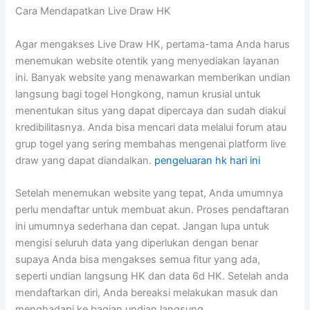
Cara Mendapatkan Live Draw HK
Agar mengakses Live Draw HK, pertama-tama Anda harus
menemukan website otentik yang menyediakan layanan
ini. Banyak website yang menawarkan memberikan undian
langsung bagi togel Hongkong, namun krusial untuk
menentukan situs yang dapat dipercaya dan sudah diakui
kredibilitasnya. Anda bisa mencari data melalui forum atau
grup togel yang sering membahas mengenai platform live
draw yang dapat diandalkan.
pengeluaran hk hari ini
Setelah menemukan website yang tepat, Anda umumnya
perlu mendaftar untuk membuat akun. Proses pendaftaran
ini umumnya sederhana dan cepat. Jangan lupa untuk
mengisi seluruh data yang diperlukan dengan benar
supaya Anda bisa mengakses semua fitur yang ada,
seperti undian langsung HK dan data 6d HK. Setelah anda
mendaftarkan diri, Anda bereaksi melakukan masuk dan
menghadapi ke bagian undian langsung.