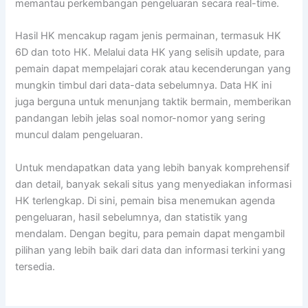
memantau perkembangan pengeluaran secara real-time.
Hasil HK mencakup ragam jenis permainan, termasuk HK
6D dan toto HK. Melalui data HK yang selisih update, para
pemain dapat mempelajari corak atau kecenderungan yang
mungkin timbul dari data-data sebelumnya. Data HK ini
juga berguna untuk menunjang taktik bermain, memberikan
pandangan lebih jelas soal nomor-nomor yang sering
muncul dalam pengeluaran.
Untuk mendapatkan data yang lebih banyak komprehensif
dan detail, banyak sekali situs yang menyediakan informasi
HK terlengkap. Di sini, pemain bisa menemukan agenda
pengeluaran, hasil sebelumnya, dan statistik yang
mendalam. Dengan begitu, para pemain dapat mengambil
pilihan yang lebih baik dari data dan informasi terkini yang
tersedia.