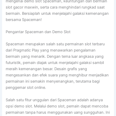
mengenai demo slot Spaceman, keuntungan dari bermain
slot gacor maxwin, serta cara menghindari rungkad saat
bermain. Bersiaplah untuk menjelajahi galaksi kemenangan
bersama Spaceman!
Pengantar Spaceman dan Demo Slot
Spaceman merupakan salah satu permainan slot terbaru
dari Pragmatic Play yang menawarkan pengalaman
bermain yang menarik. Dengan tema luar angkasa yang
futuristik, pemain diajak untuk menjelajahi galaksi sambil
meraih kemenangan besar. Desain grafis yang
mengesankan dan efek suara yang menghibur menjadikan
permainan ini semakin menyenangkan, terutama bagi
penggemar slot online.
Salah satu fitur unggulan dari Spaceman adalah adanya
opsi demo slot. Melalui demo slot, pemain dapat mencoba
permainan tanpa harus menggunakan uang sungguhan. Ini