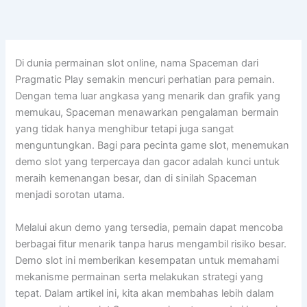
Skip
to
content
Di dunia permainan slot online, nama Spaceman dari
Pragmatic Play semakin mencuri perhatian para pemain.
Dengan tema luar angkasa yang menarik dan grafik yang
memukau, Spaceman menawarkan pengalaman bermain
yang tidak hanya menghibur tetapi juga sangat
menguntungkan. Bagi para pecinta game slot, menemukan
demo slot yang terpercaya dan gacor adalah kunci untuk
meraih kemenangan besar, dan di sinilah Spaceman
menjadi sorotan utama.
Melalui akun demo yang tersedia, pemain dapat mencoba
berbagai fitur menarik tanpa harus mengambil risiko besar.
Demo slot ini memberikan kesempatan untuk memahami
mekanisme permainan serta melakukan strategi yang
tepat. Dalam artikel ini, kita akan membahas lebih dalam