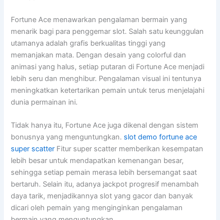
Fortune Ace menawarkan pengalaman bermain yang
menarik bagi para penggemar slot. Salah satu keunggulan
utamanya adalah grafis berkualitas tinggi yang
memanjakan mata. Dengan desain yang colorful dan
animasi yang halus, setiap putaran di Fortune Ace menjadi
lebih seru dan menghibur. Pengalaman visual ini tentunya
meningkatkan ketertarikan pemain untuk terus menjelajahi
dunia permainan ini.
Tidak hanya itu, Fortune Ace juga dikenal dengan sistem
bonusnya yang menguntungkan.
slot demo fortune ace
super scatter
Fitur super scatter memberikan kesempatan
lebih besar untuk mendapatkan kemenangan besar,
sehingga setiap pemain merasa lebih bersemangat saat
bertaruh. Selain itu, adanya jackpot progresif menambah
daya tarik, menjadikannya slot yang gacor dan banyak
dicari oleh pemain yang menginginkan pengalaman
bermain yang menguntungkan.