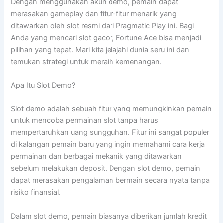
Dengan menggunakan akun demo, pemain dapat
merasakan gameplay dan fitur-fitur menarik yang
ditawarkan oleh slot resmi dari Pragmatic Play ini. Bagi
Anda yang mencari slot gacor, Fortune Ace bisa menjadi
pilihan yang tepat. Mari kita jelajahi dunia seru ini dan
temukan strategi untuk meraih kemenangan.
Apa Itu Slot Demo?
Slot demo adalah sebuah fitur yang memungkinkan pemain
untuk mencoba permainan slot tanpa harus
mempertaruhkan uang sungguhan. Fitur ini sangat populer
di kalangan pemain baru yang ingin memahami cara kerja
permainan dan berbagai mekanik yang ditawarkan
sebelum melakukan deposit. Dengan slot demo, pemain
dapat merasakan pengalaman bermain secara nyata tanpa
risiko finansial.
Dalam slot demo, pemain biasanya diberikan jumlah kredit