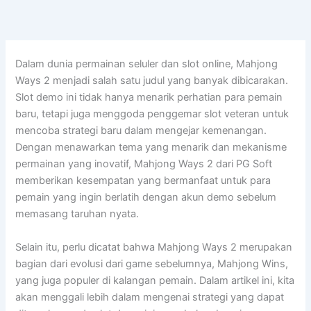
Skip
to
content
Dalam dunia permainan seluler dan slot online, Mahjong
Ways 2 menjadi salah satu judul yang banyak dibicarakan.
Slot demo ini tidak hanya menarik perhatian para pemain
baru, tetapi juga menggoda penggemar slot veteran untuk
mencoba strategi baru dalam mengejar kemenangan.
Dengan menawarkan tema yang menarik dan mekanisme
permainan yang inovatif, Mahjong Ways 2 dari PG Soft
memberikan kesempatan yang bermanfaat untuk para
pemain yang ingin berlatih dengan akun demo sebelum
memasang taruhan nyata.
Selain itu, perlu dicatat bahwa Mahjong Ways 2 merupakan
bagian dari evolusi dari game sebelumnya, Mahjong Wins,
yang juga populer di kalangan pemain. Dalam artikel ini, kita
akan menggali lebih dalam mengenai strategi yang dapat