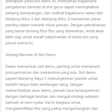
diterapkan pada slot demo ini, membahas bagaimana
pengalaman bermain di slot gacor dapat meningkatkan
peluang kemenangan, dan melihat bagaimana variasi dari
Mahjong Wins 2 dan Mahjong Wins 3 memainkan peran
penting dalam menarik minat pemain. Dengan pemahaman
yang benar tentang fitur-fitur yang ditawarkan, Anda akan
lebih siap untuk meraih keberhasilan di dunia slot yang
penuh warna ini.
Strategi Bermain di Slot Demo
Dalam memainkan slot demo, penting untuk memahami
pola permainan dan mekanisme yang ada. Slot demo
seperti Mahjong Ways 2 memungkinkan pemain untuk
berlatih tanpa risiko kehilangan uang. Dengan
memanfaatkan akun demo, pemain bisa bereksperimen
dengan berbagai taruhan dan menguji strategi sebelum
bermain di versi nyata. Hal ini berguna untuk
mengidentifikasi fitur yang paling menguntungkan dan